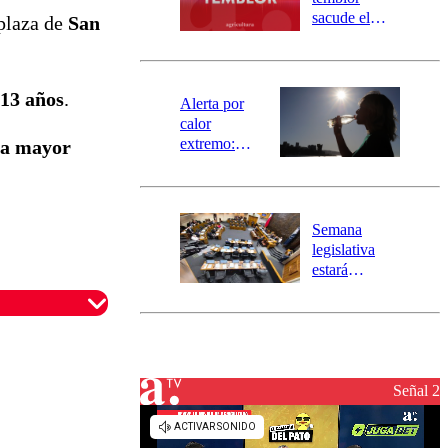
mensajería
sacude el
 plaza de
San
SAE
norte del país:
revisa la
magnitud y el
 13 años
.
epicentro
Alerta por
calor
extremo:
 la mayor
Senapred
activa Alerta
Temprana
Preventiva en
Semana
tres comunas
legislativa
estará
marcada por
el fin de la
tramitación
del proyecto
de
reconstrucción
Señal 2