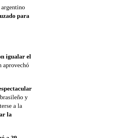
 argentino
uzado para
n igualar el
n aprovechó
spectacular
 brasileño y
erse a la
ar la
gó a 39