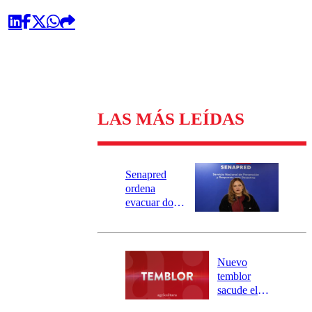
LAS MÁS LEÍDAS
Senapred
ordena
evacuar dos
sectores de
Carahue por
desborde del
río Damas:
Nuevo
activa
temblor
mensajería
sacude el
SAE
norte del país: