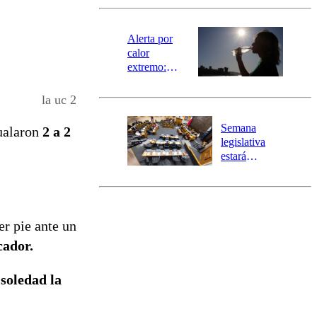
revisa la
magnitud y el
epicentro
Alerta por
calor
extremo:
Senapred
activa Alerta
la uc 2
Temprana
Preventiva en
Semana
ualaron
2 a 2
tres comunas
legislativa
estará
marcada por
el fin de la
tramitación
del proyecto
er pie ante un
de
reconstrucción
cador.
 soledad la