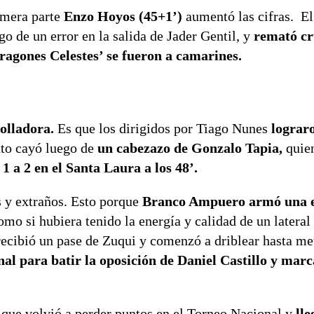
rimera parte
Enzo Hoyos (45+1’)
aumentó las cifras. El
go de un error en la salida de Jader Gentil, y
remató cr
Dragones Celestes’ se fueron a camarines.
rolladora.
Es que los dirigidos por Tiago Nunes
lograro
to cayó luego de
un cabezazo de Gonzalo Tapia,
quie
 1 a 2 en el Santa Laura a los 48’.
s y extraños. Esto porque
Branco Ampuero armó una e
omo si hubiera tenido la energía y calidad de un lateral
recibió un pase de Zuqui y comenzó a driblear hasta met
l para batir la oposición de Daniel Castillo y marc
 que volvió a perder puntos en el Torneo Nacional y
lle