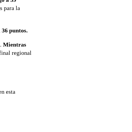
s para la
n 36 puntos.
e.
Mientras
inal regional
en esta