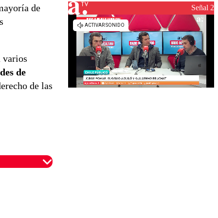
 mayoría de
reconstrucción
Señal 2
s
 varios
ades de
erecho de las