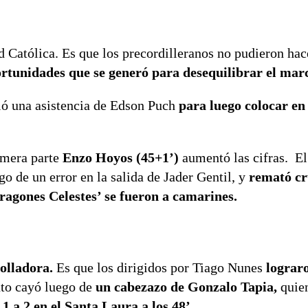
d Católica. Es que los precordilleranos no pudieron hac
rtunidades que se generó para desequilibrar el mar
ió una asistencia de Edson Puch
para luego colocar en
rimera parte
Enzo Hoyos (45+1’)
aumentó las cifras. El
go de un error en la salida de Jader Gentil, y
remató cr
Dragones Celestes’ se fueron a camarines.
rolladora.
Es que los dirigidos por Tiago Nunes
lograro
to cayó luego de
un cabezazo de Gonzalo Tapia,
quie
 1 a 2 en el Santa Laura a los 48’.