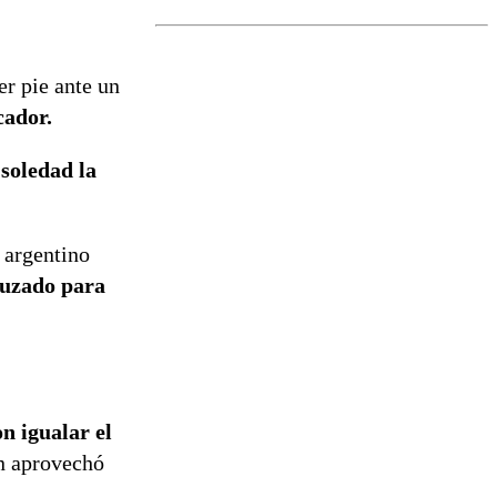
el fin de la
tramitación
del proyecto
er pie ante un
de
reconstrucción
cador.
 soledad la
 argentino
uzado para
n igualar el
n aprovechó