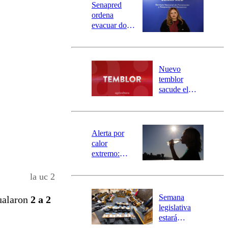
Senapred
ordena
evacuar dos
sectores de
Carahue por
desborde del
río Damas:
Nuevo
activa
temblor
mensajería
sacude el
SAE
norte del país:
revisa la
magnitud y el
epicentro
Alerta por
calor
extremo:
Senapred
activa Alerta
la uc 2
Temprana
Preventiva en
Semana
ualaron
2 a 2
tres comunas
legislativa
estará
marcada por