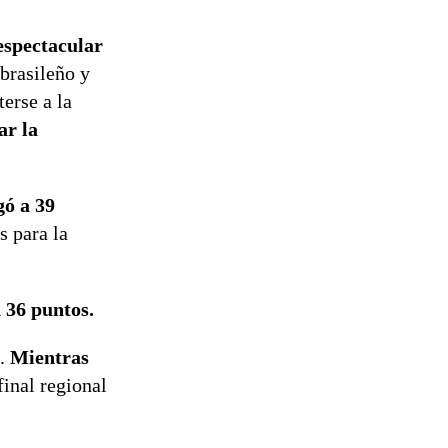
spectacular
 brasileño y
erse a la
ar la
gó a 39
s para la
n 36 puntos.
e.
Mientras
inal regional