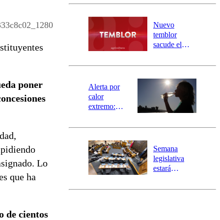
Carahue por
desborde del
río Damas:
333c8c02_1280
Nuevo
activa
temblor
mensajería
sacude el
stituyentes
SAE
norte del país:
revisa la
magnitud y el
ueda poner
epicentro
Alerta por
calor
concesiones
extremo:
Senapred
activa Alerta
dad,
Temprana
Preventiva en
mpidiendo
Semana
tres comunas
legislativa
 asignado. Lo
estará
es que ha
marcada por
el fin de la
tramitación
del proyecto
o de cientos
de