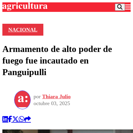
NACIONAL
Podcast
Armamento de alto poder de
Frecuencias
Agricultura TV
fuego fue incautado en
Deportes
Panguipulli
Entretención
Colo Colo
Noticias
Motor
Vida Social
Otros Deportes
Dato Practico
Publicaciones en medios
por
Thiara Julio
Seleccion Chilena
Economía
Opinión
octubre 03, 2025
Torneo Internacional
Internacional
Programas
Torneo Nacional
Nacional
Comercial
Universidad Católica
Política
Universidad de Chile
Sustentabilidad