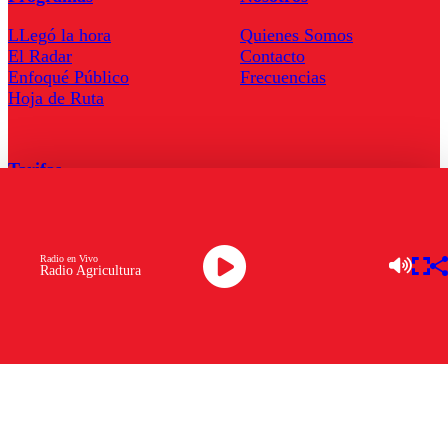
LLegó la hora
Quienes Somos
El Radar
Contacto
Enfoqué Público
Frecuencias
Hoja de Ruta
Tarifas
Comercial
Tarifas Servel Radio
Radio en Vivo
Radio Agricultura
Radio en Vivo
TV en Vivo
Descarga la APP