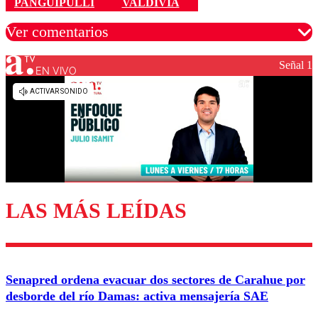
PANGUIPULLI
VALDIVIA
Ver comentarios
Señal 1
EN VIVO
Los comentarios son moderados para garantizar un
diálogo respetuoso.
Nombre
Correo
LAS MÁS LEÍDAS
Enviar comentario
Senapred ordena evacuar dos sectores de Carahue por
desborde del río Damas: activa mensajería SAE