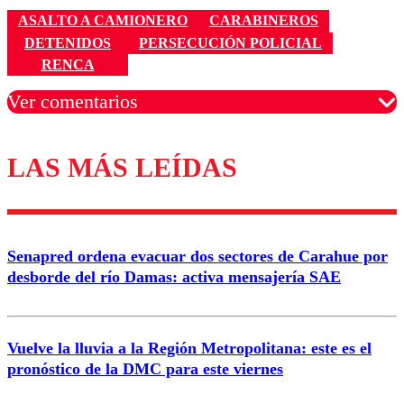
ASALTO A CAMIONERO
CARABINEROS
DETENIDOS
PERSECUCIÓN POLICIAL
RENCA
Ver comentarios
LAS MÁS LEÍDAS
Los comentarios son moderados para garantizar un
diálogo respetuoso.
Nombre
Senapred ordena evacuar dos sectores de Carahue por
Correo
desborde del río Damas: activa mensajería SAE
Vuelve la lluvia a la Región Metropolitana: este es el
pronóstico de la DMC para este viernes
Enviar comentario