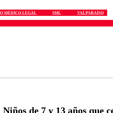
IO MÉDICO LEGAL
SML
VALPARAÍSO
ados para garantizar un diálogo respetuoso.
Correo
Enviar c
 Niños de 7 y 13 años que 