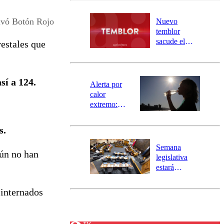
desborde del
río Damas:
ivó Botón Rojo
Nuevo
activa
temblor
mensajería
sacude el
restales que
SAE
norte del país:
revisa la
magnitud y el
sí a 124.
epicentro
Alerta por
calor
extremo:
Senapred
activa Alerta
s.
Temprana
Preventiva en
Semana
aún no han
tres comunas
legislativa
estará
marcada por
el fin de la
 internados
tramitación
del proyecto
de