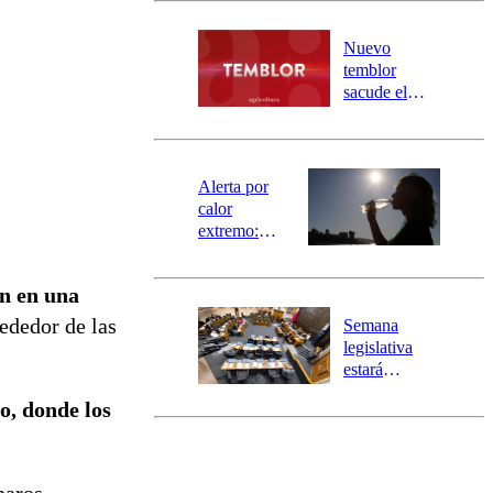
desborde del
río Damas:
Nuevo
activa
temblor
mensajería
sacude el
SAE
norte del país:
revisa la
magnitud y el
epicentro
Alerta por
calor
extremo:
Senapred
activa Alerta
n en una
Temprana
Preventiva en
ededor de las
Semana
tres comunas
legislativa
estará
marcada por
no, donde los
el fin de la
tramitación
del proyecto
de
paros