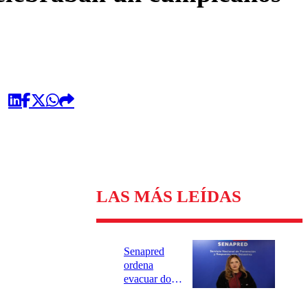
LAS MÁS LEÍDAS
Senapred
ordena
evacuar dos
sectores de
Carahue por