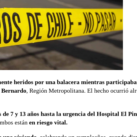
ente heridos por una balacera mientras participaba
n Bernardo
, Región Metropolitana. El hecho ocurrió alr
os de 7 y 13 años hasta la urgencia del Hospital El Pi
ambos están
en riesgo vital.
 una vivienda
, celebrando un cumpleaños, cuando dis