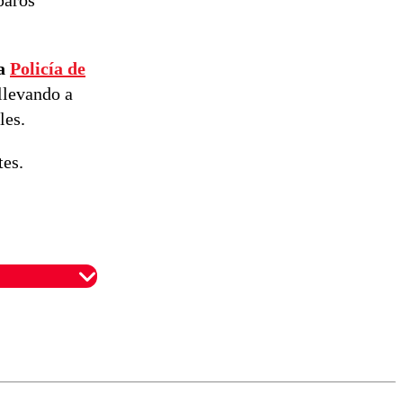
reconstrucción
la
Policía de
llevando a
les.
tes.