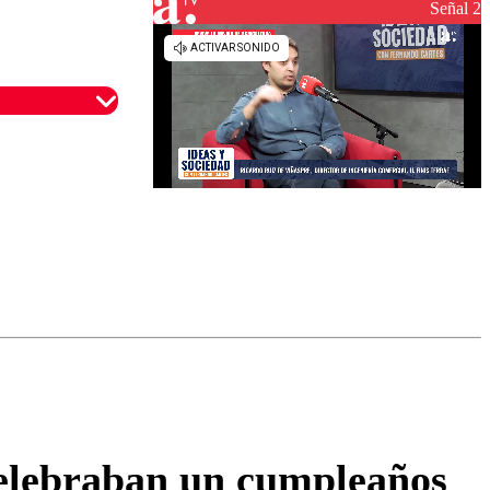
reconstrucción
Señal 2
omentario
celebraban un cumpleaños