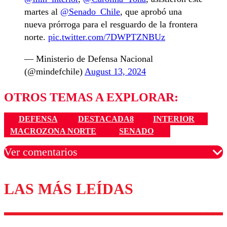
martes al
@Senado_Chile
, que aprobó una
nueva prórroga para el resguardo de la frontera
norte.
pic.twitter.com/7DWPTZNBUz
— Ministerio de Defensa Nacional
(@mindefchile)
August 13, 2024
OTROS TEMAS A EXPLORAR:
DEFENSA
DESTACADA8
INTERIOR
MACROZONA NORTE
SENADO
Ver comentarios
LAS MÁS LEÍDAS
Los comentarios son moderados para garantizar un
diálogo respetuoso.
Nombre