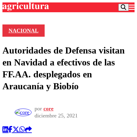
NACIONAL
Podcast
Autoridades de Defensa visitan
Frecuencias
Agricultura TV
en Navidad a efectivos de las
Deportes
FF.AA. desplegados en
Entretención
Colo Colo
Noticias
Araucanía y Biobío
Motor
Vida Social
Otros Deportes
Dato Practico
Publicaciones en medios
Seleccion Chilena
Economía
Opinión
Torneo Internacional
Internacional
por
core
Programas
diciembre 25, 2021
Torneo Nacional
Nacional
Comercial
Universidad Católica
Política
Universidad de Chile
Sustentabilidad