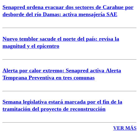
Senapred ordena evacuar dos sectores de Carahue por
Correo
desborde del río Damas: activa mensajería SAE
Nuevo temblor sacude el norte del país: revisa la
magnitud y el epicentro
Enviar comentario
Alerta por calor extremo: Senapred activa Alerta
Temprana Preventiva en tres comunas
Semana legislativa estará marcada por el fin de la
tramitación del proyecto de reconstrucción
VER MÁS