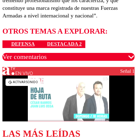
tremendo profesionalismo que los caracteriza, y que
constituye una marca registrada de nuestras Fuerzas
Armadas a nivel internacional y nacional”.
OTROS TEMAS A EXPLORAR:
DEFENSA
DESTACADA 2
Ver comentarios
Señal 1
EN VIVO
Los comentarios son moderados para garantizar un
diálogo respetuoso.
Nombre
Correo
LAS MÁS LEÍDAS