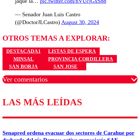
jaque la…
pic.twitter.com/hVUcjGxS88
— Senador Juan Luis Castro
(@DoctorJLCastro)
August 30, 2024
OTROS TEMAS A EXPLORAR:
DESTACADA1
LISTAS DE ESPERA
MINSAL
PROVINCIA CORDILLERA
SAN BORJA
SAN JOSE
Ver comentarios
LAS MÁS LEÍDAS
Los comentarios son moderados para garantizar un
diálogo respetuoso.
Nombre
Senapred ordena evacuar dos sectores de Carahue por
Correo
desborde del río Damas: activa mensajería SAE