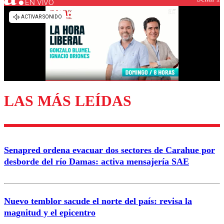
EN VIVO
Los comentarios son moderados para garantizar un
diálogo respetuoso.
Nombre
Correo
LAS MÁS LEÍDAS
Enviar comentario
Senapred ordena evacuar dos sectores de Carahue por
desborde del río Damas: activa mensajería SAE
Nuevo temblor sacude el norte del país: revisa la
magnitud y el epicentro