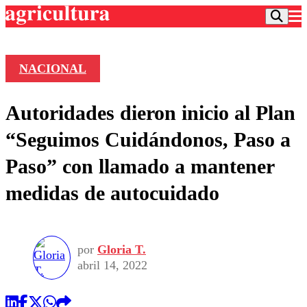
NACIONAL
Podcast
Autoridades dieron inicio al Plan
Frecuencias
Agricultura TV
“Seguimos Cuidándonos, Paso a
Deportes
Paso” con llamado a mantener
Entretención
Colo Colo
Noticias
medidas de autocuidado
Motor
Vida Social
Otros Deportes
Dato Practico
Publicaciones en medios
Seleccion Chilena
Economía
Opinión
Torneo Internacional
Internacional
por
Gloria T.
Programas
Torneo Nacional
Nacional
abril 14, 2022
Comercial
Universidad Católica
Política
Universidad de Chile
Sustentabilidad