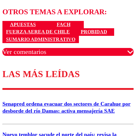
OTROS TEMAS A EXPLORAR:
APUESTAS
FACH
FUERZA AEREA DE CHILE
PROBIDAD
SUMARIO ADMINISTRATIVO
Ver comentarios
LAS MÁS LEÍDAS
Los comentarios son moderados para garantizar un
diálogo respetuoso.
Nombre
Senapred ordena evacuar dos sectores de Carahue por
Correo
desborde del río Damas: activa mensajería SAE
Nuevo temblor sacude el norte del país: revisa la