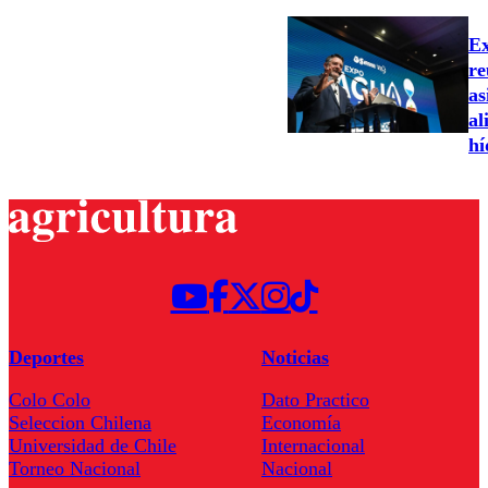
Ex
re
as
al
hí
Deportes
Noticias
Colo Colo
Dato Practico
Seleccion Chilena
Economía
Universidad de Chile
Internacional
Torneo Nacional
Nacional