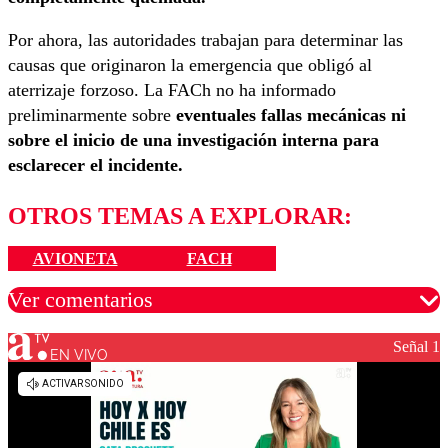
Por ahora, las autoridades trabajan para determinar las
causas que originaron la emergencia que obligó al
aterrizaje forzoso. La FACh no ha informado
preliminarmente sobre
eventuales fallas mecánicas ni
sobre el inicio de una investigación interna para
esclarecer el incidente.
OTROS TEMAS A EXPLORAR:
AVIONETA
FACH
Ver comentarios
Señal 1
EN VIVO
Los comentarios son moderados para garantizar un
diálogo respetuoso.
Nombre