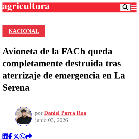
NACIONAL
Podcast
Avioneta de la FACh queda
Frecuencias
Agricultura TV
completamente destruida tras
Deportes
aterrizaje de emergencia en La
Entretención
Colo Colo
Noticias
Serena
Motor
Vida Social
Otros Deportes
Dato Practico
Publicaciones en medios
Seleccion Chilena
Economía
Opinión
Torneo Internacional
Internacional
por
Daniel Parra Roa
Programas
Torneo Nacional
Nacional
junio 03, 2026
Comercial
Universidad Católica
Política
Universidad de Chile
Sustentabilidad