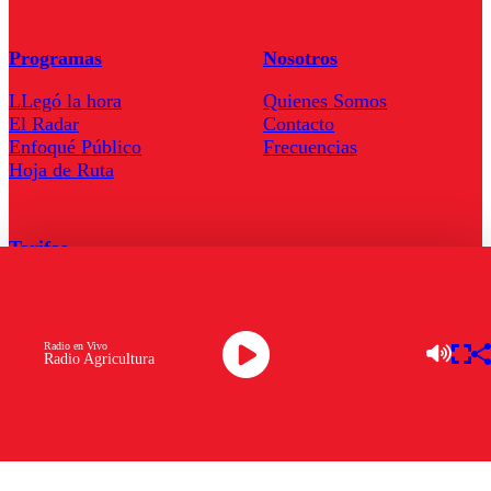
Programas
Nosotros
LLegó la hora
Quienes Somos
El Radar
Contacto
Enfoqué Público
Frecuencias
Hoja de Ruta
Tarifas
Comercial
Tarifas Servel Radio
Radio en Vivo
Radio Agricultura
Radio en Vivo
TV en Vivo
Descarga la APP