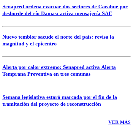
Senapred ordena evacuar dos sectores de Carahue por
Correo
desborde del río Damas: activa mensajería SAE
Nuevo temblor sacude el norte del país: revisa la
magnitud y el epicentro
Enviar comentario
Alerta por calor extremo: Senapred activa Alerta
Temprana Preventiva en tres comunas
Semana legislativa estará marcada por el fin de la
tramitación del proyecto de reconstrucción
VER MÁS