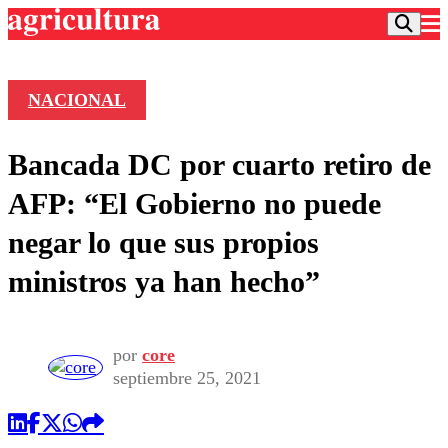
NACIONAL
Podcast
Bancada DC por cuarto retiro de
Frecuencias
Agricultura TV
AFP: “El Gobierno no puede
Deportes
negar lo que sus propios
Entretención
Colo Colo
Noticias
ministros ya han hecho”
Motor
Vida Social
Otros Deportes
Dato Practico
Publicaciones en medios
Seleccion Chilena
Economía
Opinión
Torneo Internacional
Internacional
por
core
Programas
septiembre 25, 2021
Torneo Nacional
Nacional
Comercial
Universidad Católica
Política
Universidad de Chile
Sustentabilidad