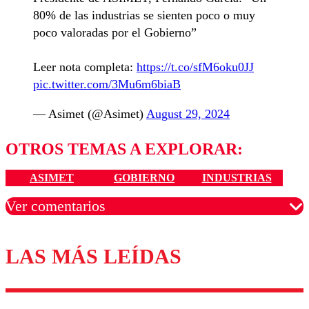
80% de las industrias se sienten poco o muy
poco valoradas por el Gobierno”
Leer nota completa:
https://t.co/sfM6oku0JJ
pic.twitter.com/3Mu6m6biaB
— Asimet (@Asimet)
August 29, 2024
OTROS TEMAS A EXPLORAR:
ASIMET
GOBIERNO
INDUSTRIAS
Ver comentarios
LAS MÁS LEÍDAS
Los comentarios son moderados para garantizar un
diálogo respetuoso.
Nombre