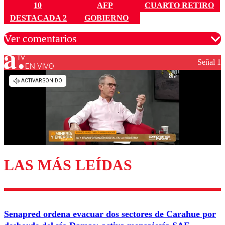
10
AFP
CUARTO RETIRO
DESTACADA 2
GOBIERNO
Ver comentarios
Señal 1
EN VIVO
Los comentarios son moderados para garantizar un
diálogo respetuoso.
Nombre
Correo
LAS MÁS LEÍDAS
Enviar comentario
Senapred ordena evacuar dos sectores de Carahue por