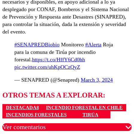
necesarios y disponibles, en apoyo adicional a lo ya
desplegado por CONAF, Bomberos y el Sistema Nacional
de Prevención y Respuesta ante Desastres (SINAPRED),
para controlar la situación, dada la extensión y severidad
del evento.
#SENAPREDBiobio
Monitoreo
#Alerta
Roja
para la comuna de Tirúa por incendio
forestal.
https://t.co/HffY6Cd0hh
pic.twitter.com/uhKpOCzQyZ
— SENAPRED (@Senapred)
March 3, 2024
OTROS TEMAS A EXPLORAR:
DESTACADA8
INCENDIO FORESTAL EN CHILE
INCENDIOS FORESTALES
TIRÚA
Ver comentarios