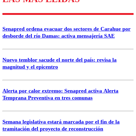
diálogo respetuoso.
Nombre
Senapred ordena evacuar dos sectores de Carahue por
Correo
desborde del río Damas: activa mensajería SAE
Nuevo temblor sacude el norte del país: revisa la
magnitud y el epicentro
Enviar comentario
Alerta por calor extremo: Senapred activa Alerta
Temprana Preventiva en tres comunas
Semana legislativa estará marcada por el fin de la
tramitación del proyecto de reconstrucción