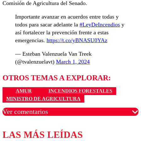
Comisión de Agricultura del Senado.
Importante avanzar en acuerdos entre todas y
todos para sacar adelante la
#LeyDeIncendios
y
así fortalecer la prevención frente a estas
emergencias.
https://t.co/yBNASU0YAz
— Esteban Valenzuela Van Treek
(@tvalenzuelavt)
March 1, 2024
OTROS TEMAS A EXPLORAR:
AMUR
INCENDIOS FORESTALES
MINISTRO DE AGRICULTURA
Ver comentarios
LAS MÁS LEÍDAS
Los comentarios son moderados para garantizar un
diálogo respetuoso.