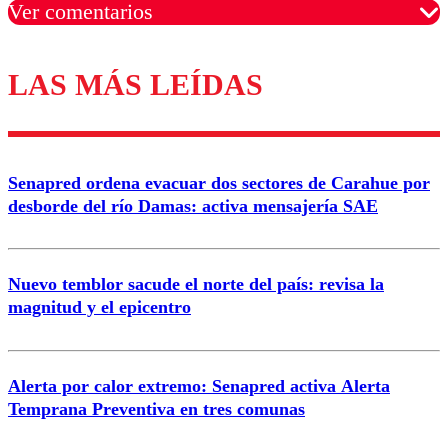
Ver comentarios
LAS MÁS LEÍDAS
Los comentarios son moderados para garantizar un
diálogo respetuoso.
Nombre
Senapred ordena evacuar dos sectores de Carahue por
Correo
desborde del río Damas: activa mensajería SAE
Nuevo temblor sacude el norte del país: revisa la
magnitud y el epicentro
Enviar comentario
Alerta por calor extremo: Senapred activa Alerta
Temprana Preventiva en tres comunas