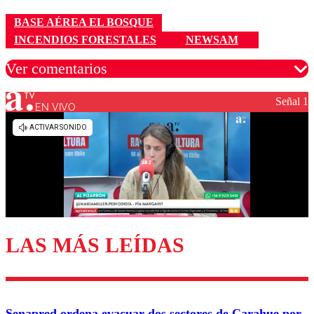
BASE AÉREA EL BOSQUE
INCENDIOS FORESTALES
NEWSAM
Ver comentarios
Señal 1
EN VIVO
Los comentarios son moderados para garantizar un
diálogo respetuoso.
Nombre
Correo
LAS MÁS LEÍDAS
Enviar comentario
Senapred ordena evacuar dos sectores de Carahue por