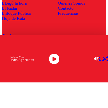
LLegó la hora
Quienes Somos
El Radar
Contacto
Enfoqué Público
Frecuencias
Hoja de Ruta
Tarifas
Comercial
Tarifas Servel Radio
Radio en Vivo
Radio Agricultura
Radio en Vivo
TV en Vivo
Descarga la APP