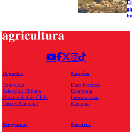
Em
gi
h
Deportes
Noticias
Colo Colo
Dato Practico
Seleccion Chilena
Economía
Universidad de Chile
Internacional
Torneo Nacional
Nacional
Programas
Nosotros