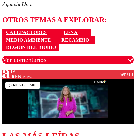
Agencia Uno.
OTROS TEMAS A EXPLORAR:
CALEFACTORES
LEÑA
MEDIO AMBIENTE
RECAMBIO
REGIÓN DEL BIOBÍO
Ver comentarios
Señal 1
EN VIVO
Los comentarios son moderados para garantizar un
diálogo respetuoso.
Nombre
Correo