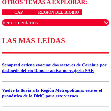
OTROS TEMAS A EXPLORAR:
CAP
REGIÓN DEL BIOBÍO
Ver comentarios
LAS MÁS LEÍDAS
Los comentarios son moderados para garantizar un
diálogo respetuoso.
Nombre
Senapred ordena evacuar dos sectores de Carahue por
Correo
desborde del río Damas: activa mensajería SAE
Vuelve la lluvia a la Región Metropolitana: este es el
pronóstico de la DMC para este viernes
Enviar comentario