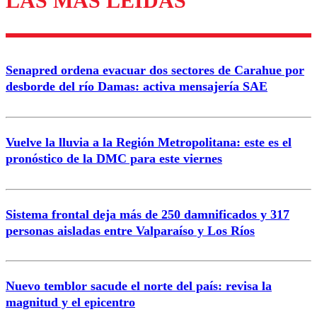
LAS MÁS LEÍDAS
Enviar comentario
Senapred ordena evacuar dos sectores de Carahue por
desborde del río Damas: activa mensajería SAE
Vuelve la lluvia a la Región Metropolitana: este es el
pronóstico de la DMC para este viernes
Sistema frontal deja más de 250 damnificados y 317
personas aisladas entre Valparaíso y Los Ríos
Nuevo temblor sacude el norte del país: revisa la
magnitud y el epicentro