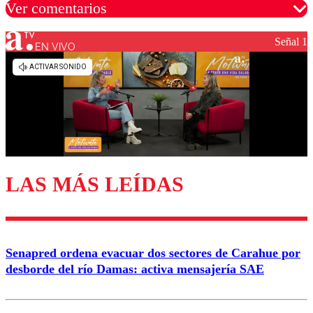
Ver comentarios
Señal 1
EN VIVO
Los comentarios son moderados para garantizar un
diálogo respetuoso.
Nombre
Correo
LAS MÁS LEÍDAS
Enviar comentario
Senapred ordena evacuar dos sectores de Carahue por
desborde del río Damas: activa mensajería SAE