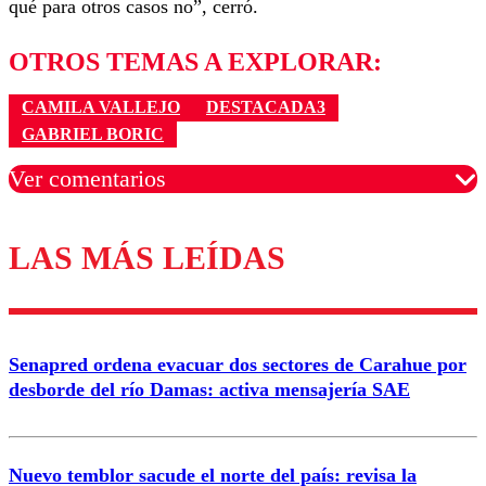
qué para otros casos no”, cerró.
OTROS TEMAS A EXPLORAR:
CAMILA VALLEJO
DESTACADA3
GABRIEL BORIC
Ver comentarios
LAS MÁS LEÍDAS
Los comentarios son moderados para garantizar un
diálogo respetuoso.
Nombre
Senapred ordena evacuar dos sectores de Carahue por
Correo
desborde del río Damas: activa mensajería SAE
Nuevo temblor sacude el norte del país: revisa la