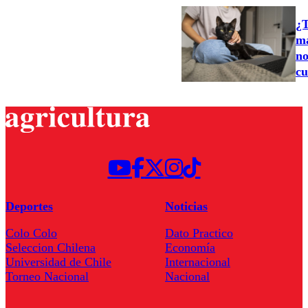
¿T
ma
no
cu
Deportes
Noticias
Colo Colo
Dato Practico
Seleccion Chilena
Economía
Universidad de Chile
Internacional
Torneo Nacional
Nacional