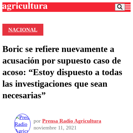
NACIONAL
Podcast
Boric se refiere nuevamente a
Frecuencias
Agricultura TV
acusación por supuesto caso de
Deportes
acoso: “Estoy dispuesto a todas
Entretención
Colo Colo
Noticias
las investigaciones que sean
Motor
Vida Social
Otros Deportes
Dato Practico
necesarias”
Publicaciones en medios
Seleccion Chilena
Economía
Opinión
Torneo Internacional
Internacional
Programas
Torneo Nacional
Nacional
Comercial
Universidad Católica
Política
por
Prensa Radio Agricultura
noviembre 11, 2021
Universidad de Chile
Sustentabilidad