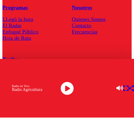
Programas
Nosotros
LLegó la hora
Quienes Somos
El Radar
Contacto
Enfoqué Público
Frecuencias
Hoja de Ruta
Tarifas
Comercial
Tarifas Servel Radio
Radio en Vivo
Radio Agricultura
Radio en Vivo
TV en Vivo
Descarga la APP