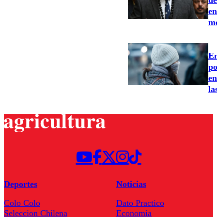
en
me
Em
po
en
la
Deportes
Noticias
Colo Colo
Dato Practico
Seleccion Chilena
Economía