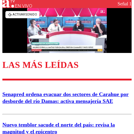
Señal 1
EN VIVO
Los comentarios son moderados para garantizar un
diálogo respetuoso.
Nombre
Correo
LAS MÁS LEÍDAS
Enviar comentario
Senapred ordena evacuar dos sectores de Carahue por
desborde del río Damas: activa mensajería SAE
Nuevo temblor sacude el norte del país: revisa la
magnitud y el epicentro