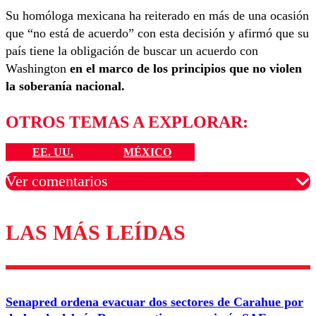
Su homóloga mexicana ha reiterado en más de una ocasión
que “no está de acuerdo” con esta decisión y afirmó que su
país tiene la obligación de buscar un acuerdo con
Washington
en el marco de los principios que no violen
la soberanía nacional.
OTROS TEMAS A EXPLORAR:
EE. UU.
MÉXICO
Ver comentarios
LAS MÁS LEÍDAS
Los comentarios son moderados para garantizar un
diálogo respetuoso.
Nombre
Senapred ordena evacuar dos sectores de Carahue por
Correo