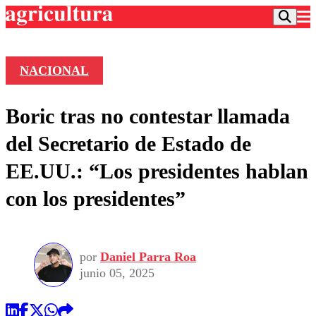
NACIONAL
Podcast
Boric tras no contestar llamada
Frecuencias
Agricultura TV
del Secretario de Estado de
Deportes
EE.UU.: “Los presidentes hablan
Entretención
Colo Colo
Noticias
con los presidentes”
Motor
Vida Social
Otros Deportes
Dato Practico
Publicaciones en medios
Seleccion Chilena
Economía
Opinión
Torneo Internacional
Internacional
por
Daniel Parra Roa
Programas
Torneo Nacional
Nacional
junio 05, 2025
Comercial
Universidad Católica
Política
Universidad de Chile
Sustentabilidad