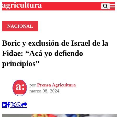
NACIONAL
Podcast
Boric y exclusión de Israel de la
Frecuencias
Agricultura TV
Fidae: “Acá yo defiendo
Deportes
principios”
Entretención
Colo Colo
Noticias
Motor
Vida Social
Otros Deportes
Dato Practico
Publicaciones en medios
por
Prensa Agricultura
Seleccion Chilena
Economía
Opinión
marzo 08, 2024
Torneo Internacional
Internacional
Programas
Torneo Nacional
Nacional
Comercial
Universidad Católica
Política
Universidad de Chile
Sustentabilidad