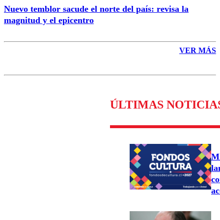
Nuevo temblor sacude el norte del país: revisa la
magnitud y el epicentro
VER MÁS
ÚLTIMAS NOTICIA
Mi
la
co
ac