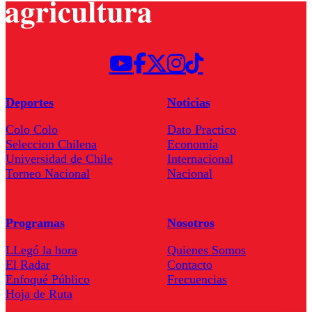
Deportes
Noticias
Colo Colo
Dato Practico
Seleccion Chilena
Economía
Universidad de Chile
Internacional
Torneo Nacional
Nacional
Programas
Nosotros
LLegó la hora
Quienes Somos
El Radar
Contacto
Enfoqué Público
Frecuencias
Hoja de Ruta