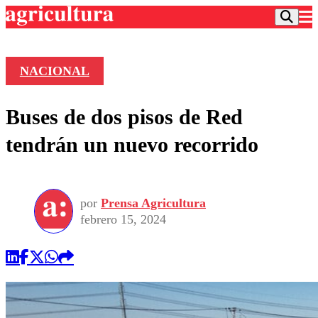
NACIONAL
Podcast
Buses de dos pisos de Red
Frecuencias
Agricultura TV
tendrán un nuevo recorrido
Deportes
Entretención
Colo Colo
Noticias
Motor
por
Prensa Agricultura
Vida Social
Otros Deportes
Dato Practico
febrero 15, 2024
Publicaciones en medios
Seleccion Chilena
Economía
Opinión
Torneo Internacional
Internacional
Programas
Torneo Nacional
Nacional
Comercial
Universidad Católica
Política
Universidad de Chile
Sustentabilidad