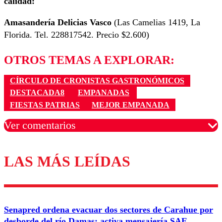
calidad:
Amasandería Delicias Vasco
(Las Camelias 1419, La
Florida. Tel. 228817542. Precio $2.600)
OTROS TEMAS A EXPLORAR:
CÍRCULO DE CRONISTAS GASTRONÓMICOS
DESTACADA8
EMPANADAS
FIESTAS PATRIAS
MEJOR EMPANADA
Ver comentarios
LAS MÁS LEÍDAS
Los comentarios son moderados para garantizar un
diálogo respetuoso.
Nombre
Senapred ordena evacuar dos sectores de Carahue por
Correo
desborde del río Damas: activa mensajería SAE