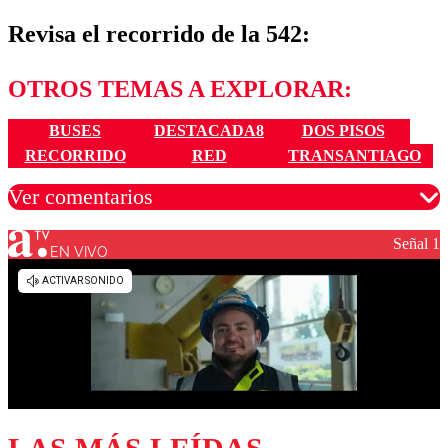
Revisa el recorrido de la 542:
OTROS TEMAS A EXPLORAR:
BUSES
DESTACADA8
DOS PISOS
RECORRIDO
RED
TRANSANTIAGO
Ver comentarios
Señal 1
EN VIVO
Los comentarios son moderados para garantizar un
diálogo respetuoso.
Nombre
Correo