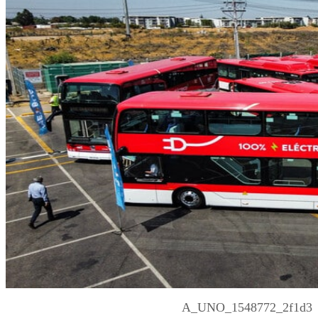
A_UNO_1548772_2f1d3