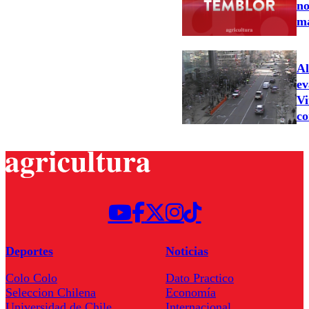
no
ma
Al
ev
Vi
co
Deportes
Noticias
Colo Colo
Dato Practico
Seleccion Chilena
Economía
Universidad de Chile
Internacional