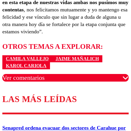
en esta etapa de nuestras vidas ambas nos pusimos muy
contentas
, nos felicitamos mutuamente y yo mantengo esa
felicidad y ese vínculo que sin lugar a duda de alguna u
otra manera hoy día se fortalece por la etapa conjunta que
estamos viviendo”.
OTROS TEMAS A EXPLORAR:
CAMILA VALLEJO
JAIME MAÑALICH
KAROL CARIOLA
Ver comentarios
LAS MÁS LEÍDAS
Los comentarios son moderados para garantizar un
diálogo respetuoso.
Nombre
Senapred ordena evacuar dos sectores de Carahue por
Correo