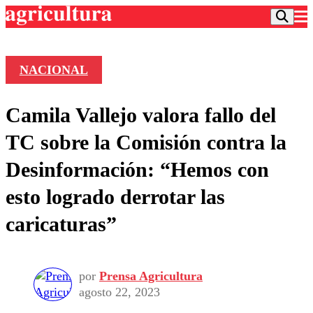
NACIONAL
Podcast
Camila Vallejo valora fallo del
Frecuencias
Agricultura TV
TC sobre la Comisión contra la
Deportes
Desinformación: “Hemos con
Entretención
Colo Colo
Noticias
esto logrado derrotar las
Motor
Vida Social
Otros Deportes
Dato Practico
caricaturas”
Publicaciones en medios
Seleccion Chilena
Economía
Opinión
Torneo Internacional
Internacional
Programas
Torneo Nacional
Nacional
Comercial
por
Prensa Agricultura
Universidad Católica
Política
agosto 22, 2023
Universidad de Chile
Sustentabilidad