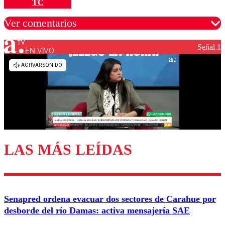
TC
Ver comentarios
Señal 1
EN VIVO
Los comentarios son moderados para garantizar un
diálogo respetuoso.
Nombre
Correo
LAS MÁS LEÍDAS
Enviar comentario
Senapred ordena evacuar dos sectores de Carahue por
desborde del río Damas: activa mensajería SAE