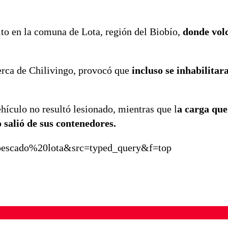
ito en la comuna de Lota, región del Biobío,
donde vol
cerca de Chilivingo, provocó que
incluso se inhabilitara
hículo no resultó lesionado, mientras que l
a carga que
 salió de sus contenedores.
0pescado%20lota&src=typed_query&f=top