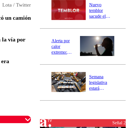
río Damas:
Lota / Twitter
Nuevo
activa
temblor
mensajería
sacude el
có un camión
SAE
norte del país:
revisa la
magnitud y el
 la vía por
epicentro
Alerta por
calor
extremo:
Senapred
 era
activa Alerta
Temprana
Preventiva en
Semana
tres comunas
legislativa
estará
marcada por
el fin de la
tramitación
del proyecto
de
reconstrucción
Señal 2