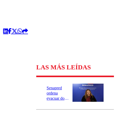
LAS MÁS LEÍDAS
Senapred
ordena
evacuar dos
sectores de
Carahue por
desborde del