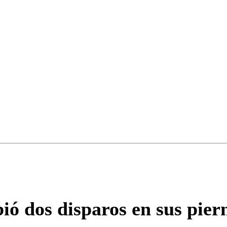
ados para garantizar un diálogo respetuoso.
Correo
Enviar c
ió dos disparos en sus pier