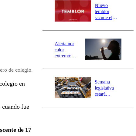
río Damas:
Nuevo
activa
temblor
mensajería
sacude el
SAE
norte del país:
revisa la
magnitud y el
epicentro
Alerta por
calor
extremo:
Senapred
activa Alerta
ero de colegio.
Temprana
Preventiva en
Semana
 colegio en
tres comunas
legislativa
estará
marcada por
, cuando fue
el fin de la
tramitación
del proyecto
de
scente de 17
reconstrucción