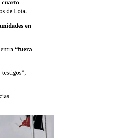
e cuarto
os de Lota.
tunidades en
uentra
“fuera
testigos”,
cias