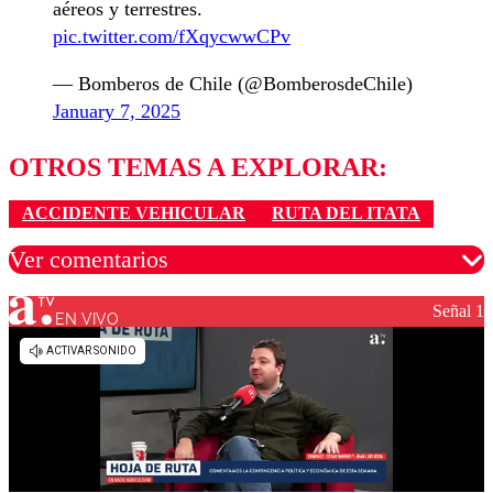
aéreos y terrestres.
pic.twitter.com/fXqycwwCPv
— Bomberos de Chile (@BomberosdeChile)
January 7, 2025
OTROS TEMAS A EXPLORAR:
ACCIDENTE VEHICULAR
RUTA DEL ITATA
Ver comentarios
Señal 1
EN VIVO
Los comentarios son moderados para garantizar un
diálogo respetuoso.
Nombre
Correo