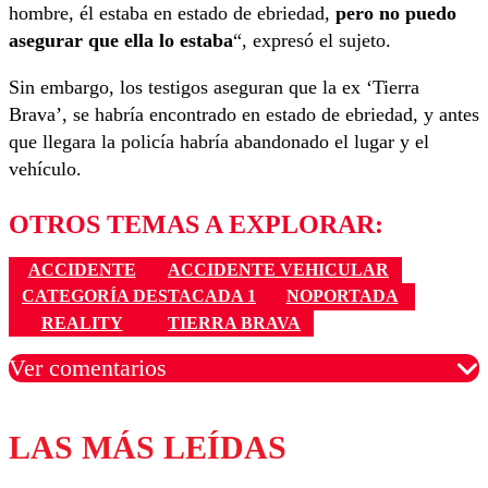
hombre, él estaba en estado de ebriedad,
pero no puedo
asegurar que ella lo estaba
“, expresó el sujeto.
Sin embargo, los testigos aseguran que la ex ‘Tierra
Brava’, se habría encontrado en estado de ebriedad, y antes
que llegara la policía habría abandonado el lugar y el
vehículo.
OTROS TEMAS A EXPLORAR:
ACCIDENTE
ACCIDENTE VEHICULAR
CATEGORÍA DESTACADA 1
NOPORTADA
REALITY
TIERRA BRAVA
Ver comentarios
LAS MÁS LEÍDAS
Los comentarios son moderados para garantizar un
diálogo respetuoso.