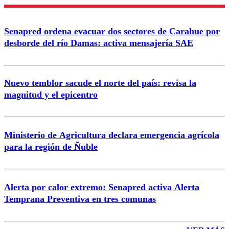
Nombre
Senapred ordena evacuar dos sectores de Carahue por
Correo
desborde del río Damas: activa mensajería SAE
Nuevo temblor sacude el norte del país: revisa la
magnitud y el epicentro
Enviar comentario
Ministerio de Agricultura declara emergencia agrícola
para la región de Ñuble
Alerta por calor extremo: Senapred activa Alerta
Temprana Preventiva en tres comunas