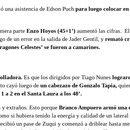
ió una asistencia de Edson Puch
para luego colocar en
rimera parte
Enzo Hoyos (45+1’)
aumentó las cifras. El
go de un error en la salida de Jader Gentil, y
remató cr
Dragones Celestes’ se fueron a camarines.
rolladora.
Es que los dirigidos por Tiago Nunes
lograro
to cayó luego de
un cabezazo de Gonzalo Tapia,
quie
 1 a 2 en el Santa Laura a los 48’.
s y extraños. Esto porque
Branco Ampuero armó una e
omo si hubiera tenido la energía y calidad de un lateral
recibió un pase de Zuqui y comenzó a driblear hasta met