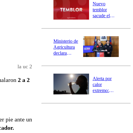
río Damas:
Nuevo
activa
temblor
mensajería
sacude el
SAE
norte del país:
revisa la
magnitud y el
epicentro
Ministerio de
Agricultura
declara
emergencia
agrícola para
la uc 2
la región de
Ñuble
Alerta por
ualaron
2 a 2
calor
extremo:
Senapred
activa Alerta
Temprana
Preventiva en
er pie ante un
tres comunas
cador.