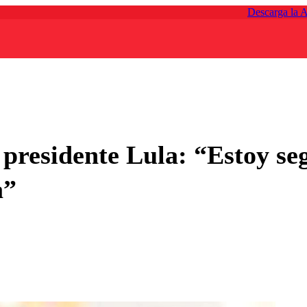
Descarga la 
l presidente Lula: “Estoy s
a”