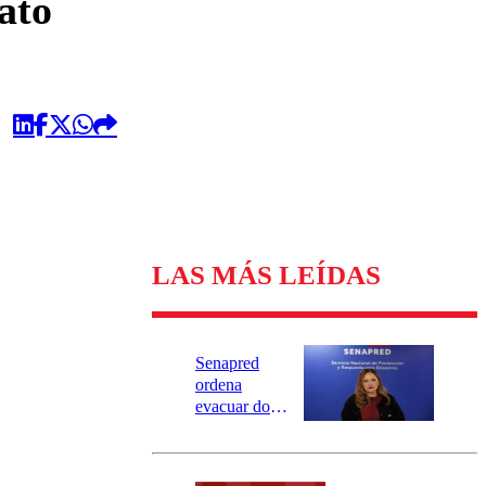
ato
LAS MÁS LEÍDAS
Senapred
ordena
evacuar dos
sectores de
Carahue por
desborde del