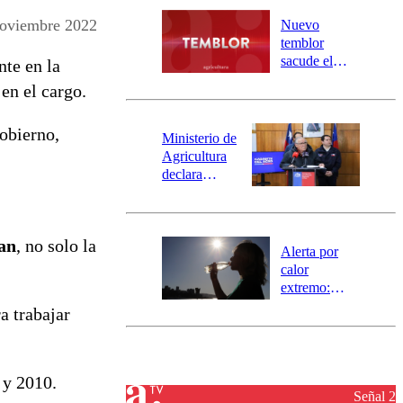
desborde del
río Damas:
oviembre 2022
Nuevo
activa
temblor
mensajería
sacude el
nte en la
SAE
norte del país:
en el cargo.
revisa la
magnitud y el
Gobierno,
epicentro
Ministerio de
Agricultura
declara
emergencia
agrícola para
la región de
tan
, no solo la
Ñuble
Alerta por
calor
extremo:
Senapred
a trabajar
activa Alerta
Temprana
Preventiva en
tres comunas
 y 2010.
Señal 2