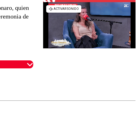
onaro, quien
ceremonia de
omentario