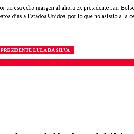
por un estrecho margen al ahora ex presidente Jair Bols
stos días a Estados Unidos, por lo que no asistió a la 
PRESIDENTE LULA DA SILVA
ados para garantizar un diálogo respetuoso.
Correo
Enviar c