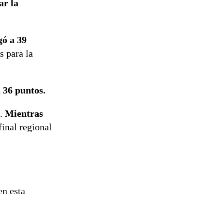
ar la
gó a 39
s para la
n 36 puntos.
e.
Mientras
inal regional
en esta