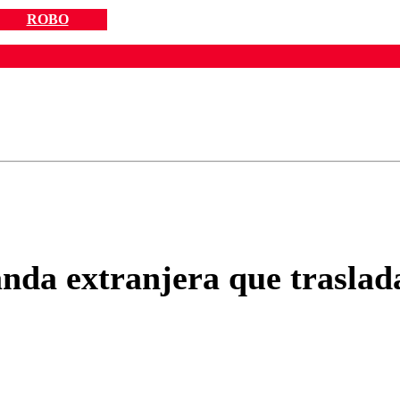
ROBO
ados para garantizar un diálogo respetuoso.
Correo
Enviar c
nda extranjera que traslad