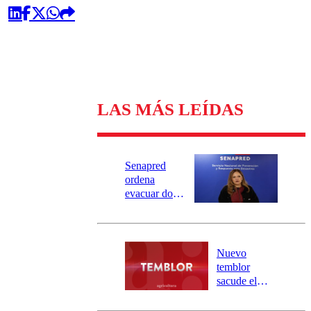
LAS MÁS LEÍDAS
Senapred
ordena
evacuar dos
sectores de
Carahue por
desborde del
río Damas:
Nuevo
activa
temblor
mensajería
sacude el
SAE
norte del país:
revisa la