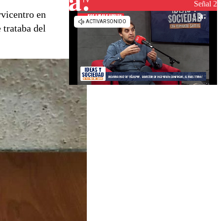
reconstrucción
Señal 2
rvicentro en
 trataba del