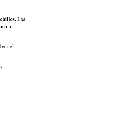
chillos
. Los
ran en
lver el
s