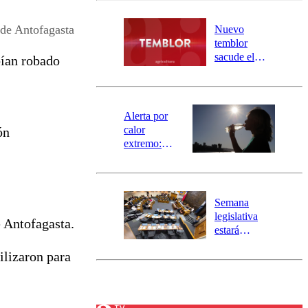
desborde del
río Damas:
 de Antofagasta
Nuevo
activa
temblor
mensajería
sacude el
ían robado
SAE
norte del país:
revisa la
magnitud y el
epicentro
Alerta por
calor
ón
extremo:
Senapred
activa Alerta
Temprana
Preventiva en
Semana
tres comunas
legislativa
e Antofagasta.
estará
marcada por
ilizaron para
el fin de la
tramitación
del proyecto
de