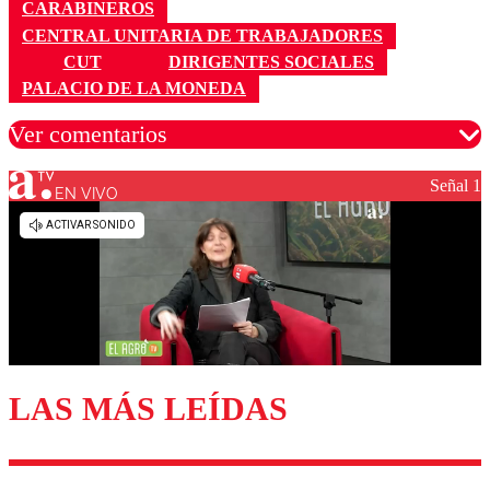
CARABINEROS
CENTRAL UNITARIA DE TRABAJADORES
CUT
DIRIGENTES SOCIALES
PALACIO DE LA MONEDA
Ver comentarios
Señal 1
EN VIVO
Los comentarios son moderados para garantizar un
diálogo respetuoso.
Nombre
Correo
LAS MÁS LEÍDAS
Enviar comentario