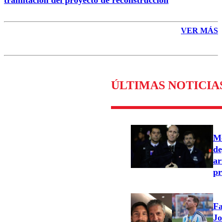
VER MÁS
ÚLTIMAS NOTICIA
Me
de
ar
pr
Fa
Jo