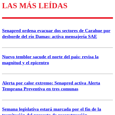
LAS MÁS LEÍDAS
Los comentarios son moderados para garantizar un
diálogo respetuoso.
Nombre
Senapred ordena evacuar dos sectores de Carahue por
Correo
desborde del río Damas: activa mensajería SAE
Nuevo temblor sacude el norte del país: revisa la
magnitud y el epicentro
Enviar comentario
Alerta por calor extremo: Senapred activa Alerta
Temprana Preventiva en tres comunas
Semana legislativa estará marcada por el fin de la
tramitación del proyecto de reconstrucción