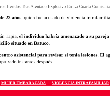
eros Heridos Tras Atentado Explosivo En La Cuarta Comisarí
de 22 años
, quien fue acusado de violencia intrafamilia
ián Tapia,
el individuo habría amenazado a su parej
cilio situado en Batuco
.
centro asistencial para revisar si tenía lesiones
. El a
capturado instantes después.
MUJER EMBARAZADA
VIOLENCIA INTRAFAMILIAR
ados para garantizar un diálogo respetuoso.