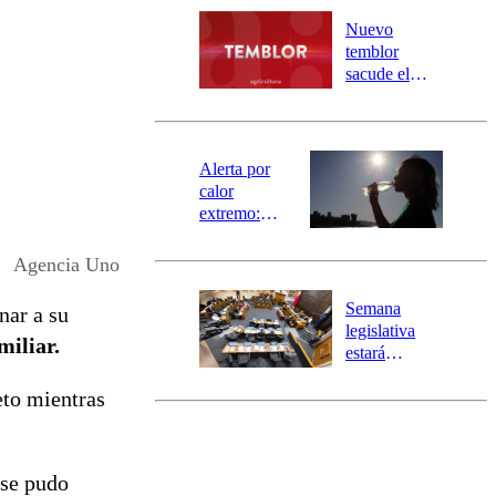
desborde del
río Damas:
Nuevo
activa
temblor
mensajería
sacude el
SAE
norte del país:
revisa la
magnitud y el
epicentro
Alerta por
calor
extremo:
Senapred
activa Alerta
Agencia Uno
Temprana
Preventiva en
Semana
nar a su
tres comunas
legislativa
miliar.
estará
marcada por
eto mientras
el fin de la
tramitación
del proyecto
de
 se pudo
reconstrucción