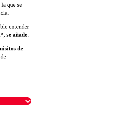
 la que se
icia.
able entender
a
“, se añade.
uisitos de
 de