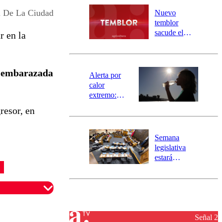
río Damas:
a De La Ciudad
Nuevo
activa
temblor
mensajería
sacude el
r en la
SAE
norte del país:
revisa la
magnitud y el
a embarazada
epicentro
Alerta por
calor
extremo:
Senapred
gresor, en
activa Alerta
Temprana
Preventiva en
Semana
tres comunas
legislativa
estará
marcada por
el fin de la
tramitación
del proyecto
de
reconstrucción
Señal 2