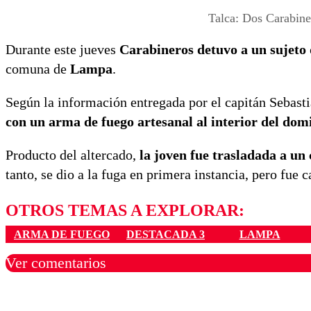
Talca: Dos Carabin
Durante este jueves
Carabineros detuvo a un sujeto 
comuna de
Lampa
.
Según la información entregada por el capitán Sebast
con un arma de fuego artesanal al interior del domi
Producto del altercado,
la joven fue trasladada a un 
tanto, se dio a la fuga en primera instancia, pero fue 
OTROS TEMAS A EXPLORAR:
ARMA DE FUEGO
DESTACADA 3
LAMPA
Ver comentarios
Los comentarios son moder