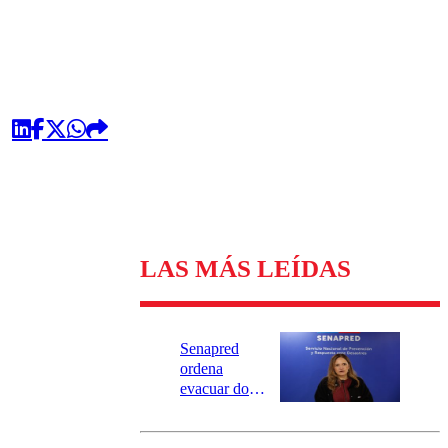
LAS MÁS LEÍDAS
Senapred
ordena
evacuar dos
sectores de
Carahue por