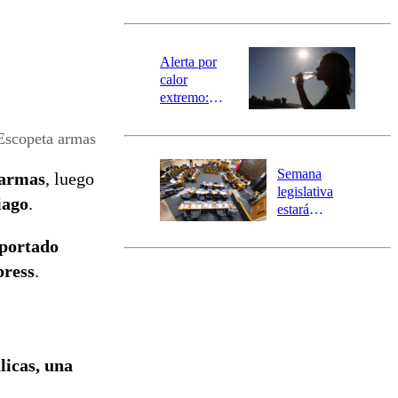
norte del país:
revisa la
magnitud y el
epicentro
Alerta por
calor
extremo:
Senapred
activa Alerta
Escopeta armas
Temprana
Preventiva en
Semana
e armas
, luego
tres comunas
legislativa
iago
.
estará
marcada por
portado
el fin de la
tramitación
press
.
del proyecto
de
reconstrucción
licas, una