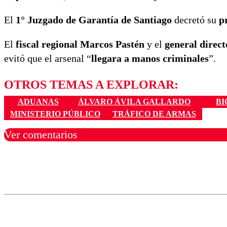
El
1° Juzgado de Garantía de Santiago
decretó su
p
El
fiscal regional Marcos Pastén
y el
general direc
evitó que el arsenal “
llegara a manos criminales
”.
OTROS TEMAS A EXPLORAR:
ADUANAS
ÁLVARO ÁVILA GALLARDO
BI
MINISTERIO PÚBLICO
TRÁFICO DE ARMAS
Ver comentarios
Los comentarios son moder
Nombre