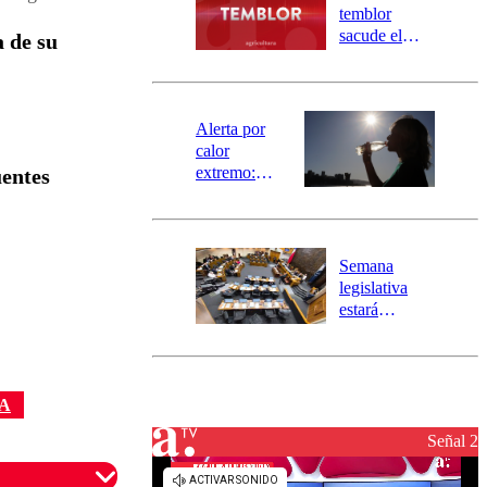
activa
temblor
mensajería
sacude el
a de su
SAE
norte del país:
revisa la
magnitud y el
epicentro
Alerta por
calor
extremo:
uentes
Senapred
activa Alerta
Temprana
Preventiva en
Semana
tres comunas
legislativa
estará
marcada por
el fin de la
tramitación
del proyecto
A
de
reconstrucción
Señal 2