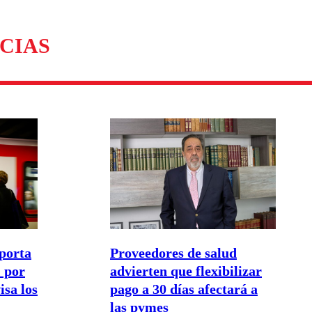
omentario
CIAS
porta
Proveedores de salud
 por
advierten que flexibilizar
isa los
pago a 30 días afectará a
las pymes