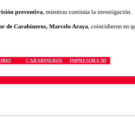
risión preventiva
, mientras continúa la investigación.
tor de Carabineros, Marcelo Araya
, coincidieron en q
OBIO
CARABINEROS
IMPRESORA 3D
ados para garantizar un diálogo respetuoso.
Correo