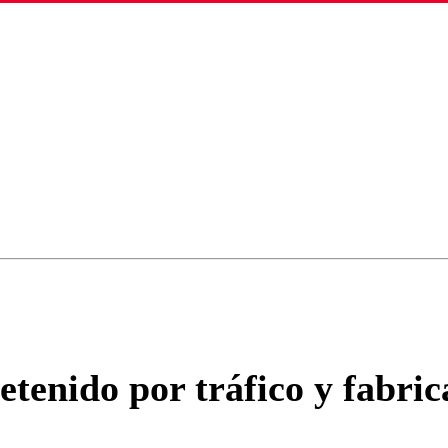
ados para garantizar un diálogo respetuoso.
Correo
Enviar c
etenido por tráfico y fabri