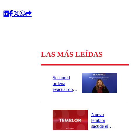
LAS MÁS LEÍDAS
Senapred
ordena
evacuar dos
sectores de
Carahue por
desborde del
río Damas:
Nuevo
activa
temblor
mensajería
sacude el
SAE