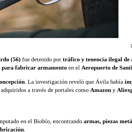
rdo (56)
fue detenido por
tráfico y tenencia ilegal d
s para fabricar armamento
en el
Aeropuerto de Sant
oncepción
. La investigación reveló que Ávila había
im
, adquiridos a través de portales como
Amazon
y
Aliex
imputado en el Biobío, encontrando
armas, piezas metá
abricación
.