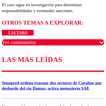
El caso sigue en investigación para determinar
responsabilidades y eventuales sanciones.
OTROS TEMAS A EXPLORAR:
LAUTARO
Ver comentarios
LAS MÁS LEÍDAS
Los comentarios son moderados para garantizar un
diálogo respetuoso.
Nombre
Senapred ordena evacuar dos sectores de Carahue por
Correo
desborde del río Damas: activa mensajería SAE