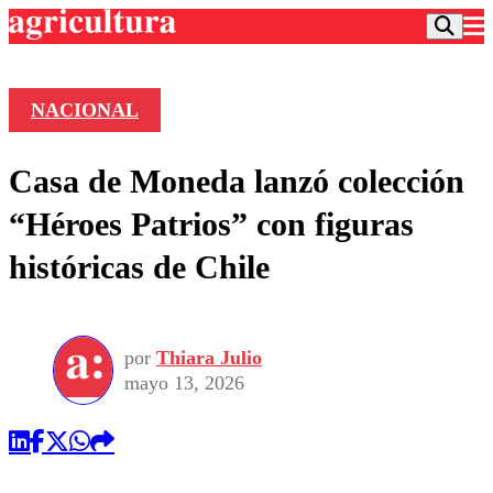
NACIONAL
Podcast
Casa de Moneda lanzó colección
Frecuencias
Agricultura TV
“Héroes Patrios” con figuras
Deportes
históricas de Chile
Entretención
Colo Colo
Noticias
Motor
Vida Social
Otros Deportes
Dato Practico
Publicaciones en medios
por
Thiara Julio
Seleccion Chilena
Economía
Opinión
mayo 13, 2026
Torneo Internacional
Internacional
Programas
Torneo Nacional
Nacional
Comercial
Universidad Católica
Política
Universidad de Chile
Sustentabilidad