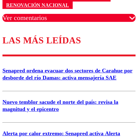
RENOVACIÓN NACIONAL
Ver comentarios
LAS MÁS LEÍDAS
Los comentarios son moderados para garantizar un
diálogo respetuoso.
Nombre
Senapred ordena evacuar dos sectores de Carahue por
Correo
desborde del río Damas: activa mensajería SAE
Nuevo temblor sacude el norte del país: revisa la
magnitud y el epicentro
Enviar comentario
Alerta por calor extremo: Senapred activa Alerta