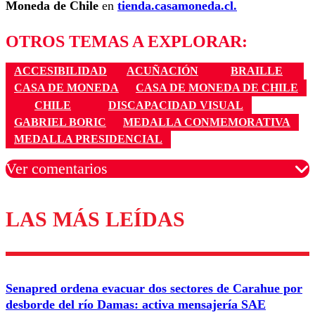
Moneda de Chile
en
tienda.casamoneda.cl.
OTROS TEMAS A EXPLORAR:
ACCESIBILIDAD
ACUÑACIÓN
BRAILLE
CASA DE MONEDA
CASA DE MONEDA DE CHILE
CHILE
DISCAPACIDAD VISUAL
GABRIEL BORIC
MEDALLA CONMEMORATIVA
MEDALLA PRESIDENCIAL
Ver comentarios
LAS MÁS LEÍDAS
Los comentarios son moderados para garantizar un
diálogo respetuoso.
Nombre
Senapred ordena evacuar dos sectores de Carahue por
Correo
desborde del río Damas: activa mensajería SAE