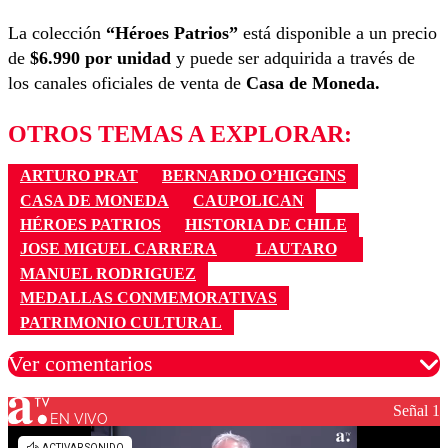
La colección
“Héroes Patrios”
está disponible a un precio
de
$6.990 por unidad
y puede ser adquirida a través de
los canales oficiales de venta de
Casa de Moneda.
OTROS TEMAS A EXPLORAR:
ARTURO PRAT
BERNARDO O’HIGGINS
CASA DE MONEDA
CAUPOLICAN
HÉROES PATRIOS
HISTORIA DE CHILE
JOSE MIGUEL CARRERA
LAUTARO
MANUEL RODRIGUEZ
MEDALLAS CONMEMORATIVAS
PATRIMONIO CULTURAL
Ver comentarios
Señal 1
EN VIVO
Los comentarios son moderados para garantizar un