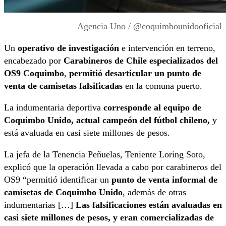
Agencia Uno / @coquimbounidooficial
Un
operativo de investigación
e intervención en terreno,
encabezado por
Carabineros de Chile especializados del
OS9 Coquimbo
,
permitió desarticular un punto de
venta de camisetas falsificadas
en la comuna puerto.
La indumentaria deportiva
corresponde al equipo de
Coquimbo Unido, actual campeón del fútbol chileno,
y
está avaluada en casi siete millones de pesos.
La jefa de la Tenencia Peñuelas, Teniente Loring Soto,
explicó que la operación llevada a cabo por carabineros del
OS9 “permitió identificar un
punto de venta informal de
camisetas de Coquimbo Unido
, además de otras
indumentarias […]
Las falsificaciones están avaluadas en
casi siete millones de pesos, y eran comercializadas de