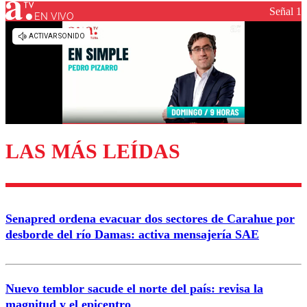
Señal 1
EN VIVO
Los comentarios son moderados para garantizar un
diálogo respetuoso.
Nombre
Correo
LAS MÁS LEÍDAS
Enviar comentario
Senapred ordena evacuar dos sectores de Carahue por
desborde del río Damas: activa mensajería SAE
Nuevo temblor sacude el norte del país: revisa la
magnitud y el epicentro