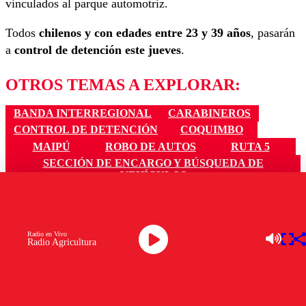
vinculados al parque automotriz.
Todos
chilenos y con edades entre 23 y 39 años
, pasarán
a
control de detención este jueves
.
OTROS TEMAS A EXPLORAR:
BANDA INTERREGIONAL
CARABINEROS
CONTROL DE DETENCIÓN
COQUIMBO
MAIPÚ
ROBO DE AUTOS
RUTA 5
SECCIÓN DE ENCARGO Y BÚSQUEDA DE
VEHÍCULOS
VEHICULOS ROBADOS
Ver comentarios
Radio en Vivo
Radio Agricultura
LAS MÁS LEÍDAS
Los comentarios son moderados para garantizar un
diálogo respetuoso.
Nombre