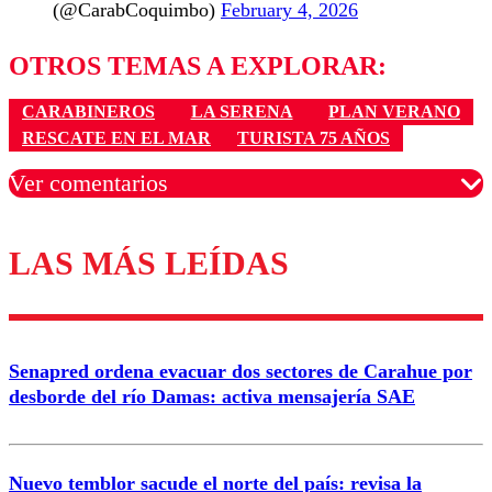
(@CarabCoquimbo)
February 4, 2026
OTROS TEMAS A EXPLORAR:
CARABINEROS
LA SERENA
PLAN VERANO
RESCATE EN EL MAR
TURISTA 75 AÑOS
Ver comentarios
LAS MÁS LEÍDAS
Los comentarios son moderados para garantizar un
diálogo respetuoso.
Nombre
Senapred ordena evacuar dos sectores de Carahue por
Correo
desborde del río Damas: activa mensajería SAE
Nuevo temblor sacude el norte del país: revisa la