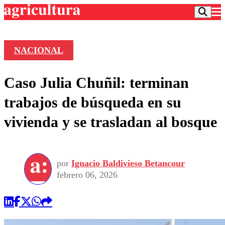
NACIONAL
Podcast
Caso Julia Chuñil: terminan
Frecuencias
Agricultura TV
trabajos de búsqueda en su
Deportes
vivienda y se trasladan al bosque
Entretención
Colo Colo
Noticias
Motor
Vida Social
Otros Deportes
Dato Practico
Publicaciones en medios
por
Ignacio Baldivieso Betancour
Seleccion Chilena
Economía
Opinión
febrero 06, 2026
Torneo Internacional
Internacional
Programas
Torneo Nacional
Nacional
Comercial
Universidad Católica
Política
Universidad de Chile
Sustentabilidad