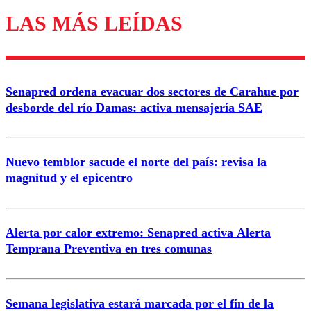
LAS MÁS LEÍDAS
Los comentarios son moderados para garantizar un
diálogo respetuoso.
Nombre
Senapred ordena evacuar dos sectores de Carahue por
Correo
desborde del río Damas: activa mensajería SAE
Nuevo temblor sacude el norte del país: revisa la
magnitud y el epicentro
Enviar comentario
Alerta por calor extremo: Senapred activa Alerta
Temprana Preventiva en tres comunas
Semana legislativa estará marcada por el fin de la