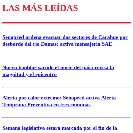
LAS MÁS LEÍDAS
Los comentarios son moderados para garantizar un
diálogo respetuoso.
Nombre
Senapred ordena evacuar dos sectores de Carahue por
Correo
desborde del río Damas: activa mensajería SAE
Nuevo temblor sacude el norte del país: revisa la
magnitud y el epicentro
Enviar comentario
Alerta por calor extremo: Senapred activa Alerta
Temprana Preventiva en tres comunas
Semana legislativa estará marcada por el fin de la