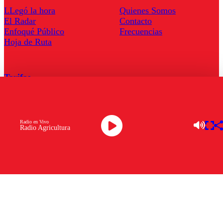
LLegó la hora
Quienes Somos
El Radar
Contacto
Enfoqué Público
Frecuencias
Hoja de Ruta
Tarifas
Comercial
Tarifas Servel Radio
Radio en Vivo
Radio Agricultura
Radio en Vivo
TV en Vivo
Descarga la APP