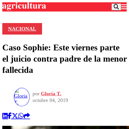
NACIONAL
Podcast
Caso Sophie: Este viernes parte
Frecuencias
Agricultura TV
el juicio contra padre de la menor
Deportes
fallecida
Entretención
Colo Colo
Noticias
Motor
Vida Social
Otros Deportes
Dato Practico
Publicaciones en medios
por
Gloria T.
Seleccion Chilena
Economía
Opinión
octubre 04, 2019
Torneo Internacional
Internacional
Programas
Torneo Nacional
Nacional
Comercial
Universidad Católica
Política
Universidad de Chile
Sustentabilidad