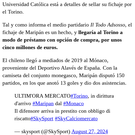
Universidad Católica está a detalles de sellar su fichaje por
el Torino.
Tal y como informa el medio partidario
Il Todo Adsosso
, el
fichaje de Maripán es un hecho, y
llegaría al Torino a
modo de préstamo con opción de compra, por unos
cinco millones de euros.
El chileno llegó a mediados de 2019 al Mónaco,
proveniente del Deportivo Alavés de España. Con la
camiseta del conjunto monegasco, Maripán disputó 150
partidos, en los que anotó 13 goles y dio dos asistencias.
ULTIM'ORA MERCATO
#Torino
, in dirittura
d'arrivo
#Maripan
dal
#Monaco
Il difensore arriva in prestito con obbligo di
riscatto
#SkySport
#SkyCalciomercato
— skysport (@SkySport)
August 27, 2024