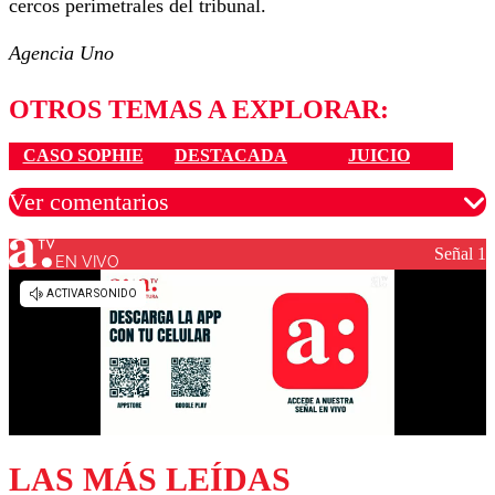
cercos perimetrales del tribunal.
Agencia Uno
OTROS TEMAS A EXPLORAR:
CASO SOPHIE
DESTACADA
JUICIO
Ver comentarios
Señal 1
EN VIVO
Los comentarios son moderados para garantizar un
diálogo respetuoso.
Nombre
Correo
LAS MÁS LEÍDAS