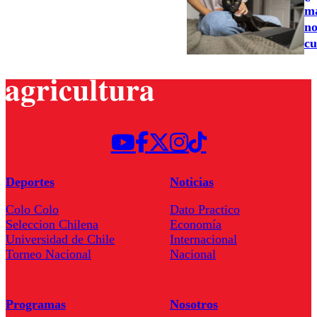
ma
no
cu
Deportes
Noticias
Colo Colo
Dato Practico
Seleccion Chilena
Economía
Universidad de Chile
Internacional
Torneo Nacional
Nacional
Programas
Nosotros