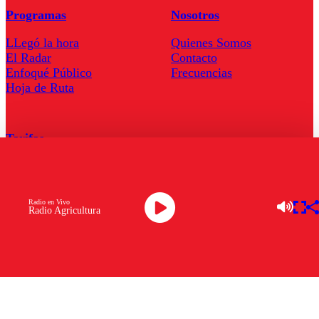
Programas
Nosotros
LLegó la hora
Quienes Somos
El Radar
Contacto
Enfoqué Público
Frecuencias
Hoja de Ruta
Tarifas
Comercial
Tarifas Servel Radio
Radio en Vivo
Radio Agricultura
Radio en Vivo
TV en Vivo
Descarga la APP