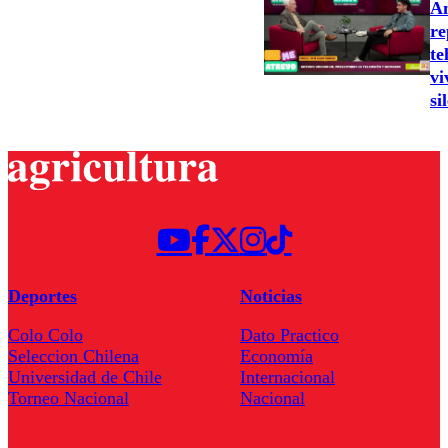
An
re
te
vi
si
Deportes
Noticias
Colo Colo
Dato Practico
Seleccion Chilena
Economía
Universidad de Chile
Internacional
Torneo Nacional
Nacional