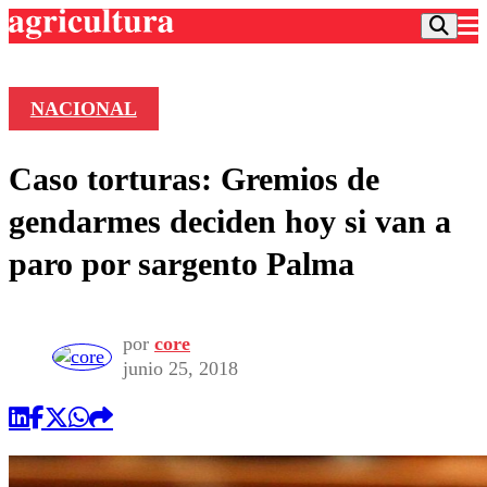
NACIONAL
Podcast
Caso torturas: Gremios de
Frecuencias
Agricultura TV
gendarmes deciden hoy si van a
Deportes
paro por sargento Palma
Entretención
Colo Colo
Noticias
Motor
Vida Social
Otros Deportes
Dato Practico
por
core
Publicaciones en medios
Seleccion Chilena
Economía
junio 25, 2018
Opinión
Torneo Internacional
Internacional
Programas
Torneo Nacional
Nacional
Comercial
Universidad Católica
Política
Universidad de Chile
Sustentabilidad