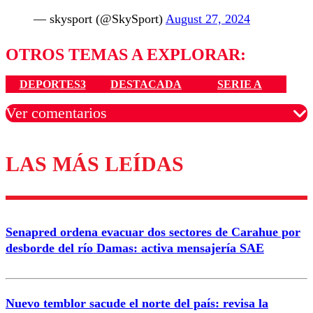
— skysport (@SkySport)
August 27, 2024
OTROS TEMAS A EXPLORAR:
DEPORTES3
DESTACADA
SERIE A
Ver comentarios
LAS MÁS LEÍDAS
Los comentarios son moderados para garantizar un
diálogo respetuoso.
Nombre
Senapred ordena evacuar dos sectores de Carahue por
Correo
desborde del río Damas: activa mensajería SAE
Nuevo temblor sacude el norte del país: revisa la