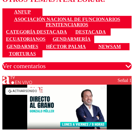
ANFUP
ASOCIACIÓN NACIONAL DE FUNCIONARIOS
PENITENCIARIOS
CATEGORÍA DESTACADA
DESTACADA
ECUATORIANOS
GENDARMERÍA
GENDARMES
HÉCTOR PALMA
NEWSAM
TORTURAS
Ver comentarios
Señal 1
EN VIVO
Los comentarios son moderados para garantizar un
diálogo respetuoso.
Nombre
Correo