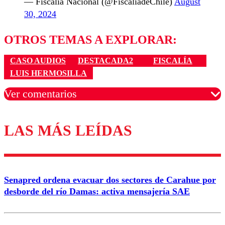
— Fiscalía Nacional (@FiscaliadeChile)
August
30, 2024
OTROS TEMAS A EXPLORAR:
CASO AUDIOS
DESTACADA2
FISCALÍA
LUIS HERMOSILLA
Ver comentarios
LAS MÁS LEÍDAS
Los comentarios son moderados para garantizar un
diálogo respetuoso.
Nombre
Senapred ordena evacuar dos sectores de Carahue por
Correo
desborde del río Damas: activa mensajería SAE