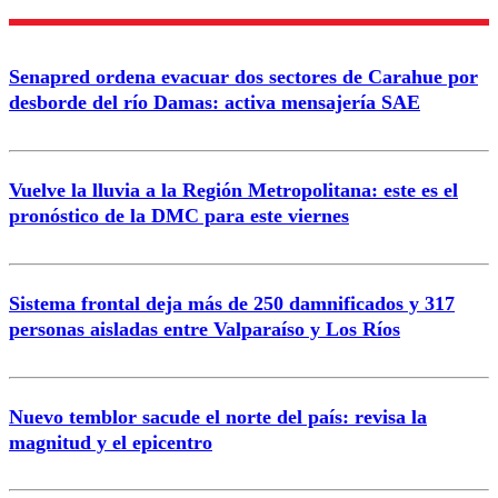
Nombre
Senapred ordena evacuar dos sectores de Carahue por
Correo
desborde del río Damas: activa mensajería SAE
Vuelve la lluvia a la Región Metropolitana: este es el
pronóstico de la DMC para este viernes
Enviar comentario
Sistema frontal deja más de 250 damnificados y 317
personas aisladas entre Valparaíso y Los Ríos
Nuevo temblor sacude el norte del país: revisa la
magnitud y el epicentro