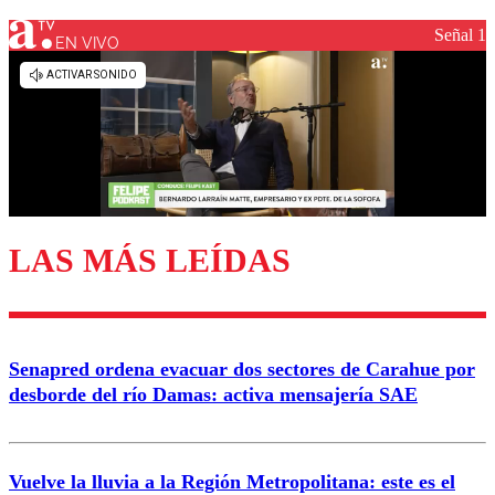
Señal 1
EN VIVO
Los comentarios son moderados para garantizar un
diálogo respetuoso.
Nombre
Correo
LAS MÁS LEÍDAS
Enviar comentario
Senapred ordena evacuar dos sectores de Carahue por
desborde del río Damas: activa mensajería SAE
Vuelve la lluvia a la Región Metropolitana: este es el