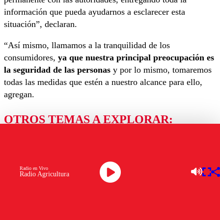
información que pueda ayudarnos a esclarecer esta
situación”, declaran.
“Así mismo, llamamos a la tranquilidad de los
consumidores,
ya que nuestra principal preocupación es
la seguridad de las personas
y por lo mismo, tomaremos
todas las medidas que estén a nuestro alcance para ello,
agregan.
OTROS TEMAS A EXPLORAR:
DESTACADA2
GOOD FOOD SA
GOURMET
MERKEN
Radio en Vivo
Ver comentarios
Radio Agricultura
LAS MÁS LEÍDAS
Los comentarios son moderados para garantizar un
diálogo respetuoso.