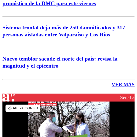
pronóstico de la DMC para este viernes
Sistema frontal deja más de 250 damnificados y 317
personas aisladas entre Valparaíso y Los Ríos
Nuevo temblor sacude el norte del país: revisa la
magnitud y el epicentro
VER MÁS
Señal 2