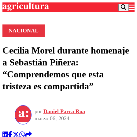
NACIONAL
Podcast
Cecilia Morel durante homenaje
Frecuencias
Agricultura TV
a Sebastián Piñera:
Deportes
“Comprendemos que esta
Entretención
Colo Colo
Noticias
tristeza es compartida”
Motor
Vida Social
Otros Deportes
Dato Practico
Publicaciones en medios
Seleccion Chilena
Economía
Opinión
Torneo Internacional
Internacional
por
Daniel Parra Roa
Programas
Torneo Nacional
Nacional
marzo 06, 2024
Comercial
Universidad Católica
Política
Universidad de Chile
Sustentabilidad