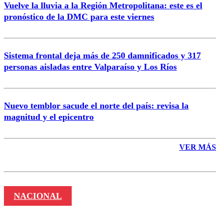
Vuelve la lluvia a la Región Metropolitana: este es el
pronóstico de la DMC para este viernes
Enviar comentario
Sistema frontal deja más de 250 damnificados y 317
personas aisladas entre Valparaíso y Los Ríos
Nuevo temblor sacude el norte del país: revisa la
magnitud y el epicentro
VER MÁS
NACIONAL