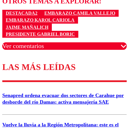
OTROS TEMAS A EXPLORAR:
DESTACADA2
EMBARAZO CAMILA VALLEJO
EMBARAZO KAROL CARIOLA
JAIME MAÑALICH
PRESIDENTE GABRIEL BORIC
Ver comentarios
LAS MÁS LEÍDAS
Los comentarios son moderados para garantizar un
diálogo respetuoso.
Nombre
Senapred ordena evacuar dos sectores de Carahue por
Correo
desborde del río Damas: activa mensajería SAE
Vuelve la lluvia a la Región Metropolitana: este es el