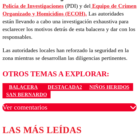
Policía de Investigaciones
(PDI) y del
Equipo de Crimen
Organizado y Homicidios (ECOH).
Las autoridades
están llevando a cabo una investigación exhaustiva para
esclarecer los motivos detrás de esta balacera y dar con los
responsables.
Las autoridades locales han reforzado la seguridad en la
zona mientras se desarrollan las diligencias pertinentes.
OTROS TEMAS A EXPLORAR:
BALACERA
DESTACADA2
NIÑOS HERIDOS
SAN BERNARDO
Ver comentarios
LAS MÁS LEÍDAS
Los comentarios son moderados para garantizar un
diálogo respetuoso.