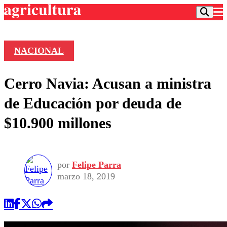
NACIONAL
Podcast
Cerro Navia: Acusan a ministra
Frecuencias
Agricultura TV
de Educación por deuda de
Deportes
$10.900 millones
Entretención
Colo Colo
Noticias
Motor
Vida Social
Otros Deportes
Dato Practico
Publicaciones en medios
por
Felipe Parra
Seleccion Chilena
Economía
Opinión
marzo 18, 2019
Torneo Internacional
Internacional
Programas
Torneo Nacional
Nacional
Comercial
Universidad Católica
Política
Universidad de Chile
Sustentabilidad