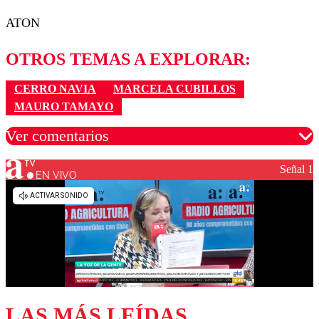
ATON
OTROS TEMAS A EXPLORAR:
CERRO NAVIA
MARCELA CUBILLOS
MAURO TAMAYO
Ver comentarios
Señal 1
EN VIVO
Los comentarios son moderados para garantizar un
diálogo respetuoso.
Nombre
Correo
LAS MÁS LEÍDAS