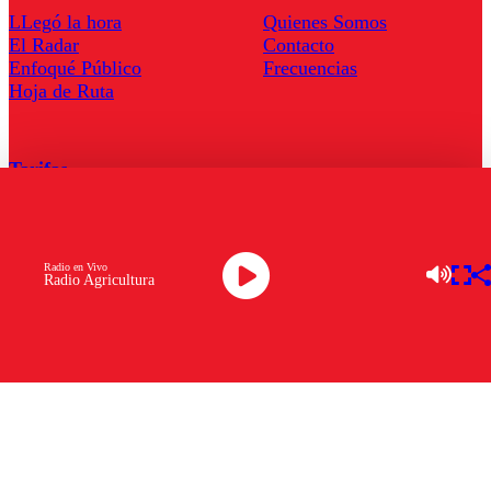
LLegó la hora
Quienes Somos
El Radar
Contacto
Enfoqué Público
Frecuencias
Hoja de Ruta
Tarifas
Comercial
Tarifas Servel Radio
Radio en Vivo
Radio Agricultura
Radio en Vivo
TV en Vivo
Descarga la APP