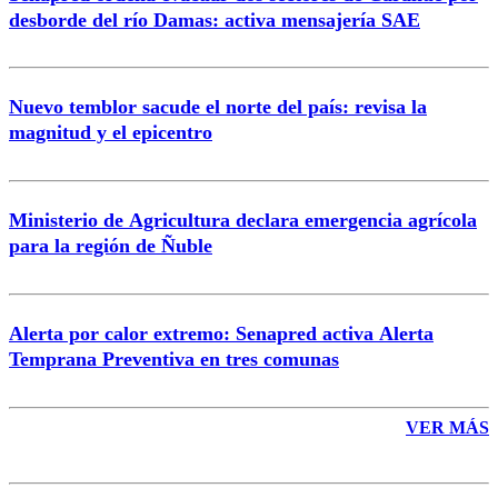
Correo
desborde del río Damas: activa mensajería SAE
Nuevo temblor sacude el norte del país: revisa la
magnitud y el epicentro
Enviar comentario
Ministerio de Agricultura declara emergencia agrícola
para la región de Ñuble
Alerta por calor extremo: Senapred activa Alerta
Temprana Preventiva en tres comunas
VER MÁS