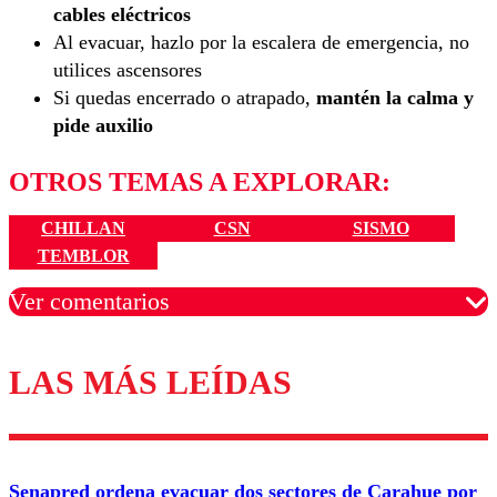
cables eléctricos
Al evacuar, hazlo por la escalera de emergencia, no
utilices ascensores
Si quedas encerrado o atrapado,
mantén la calma y
pide auxilio
OTROS TEMAS A EXPLORAR:
CHILLAN
CSN
SISMO
TEMBLOR
Ver comentarios
LAS MÁS LEÍDAS
Los comentarios son moderados para garantizar un
diálogo respetuoso.
Nombre
Senapred ordena evacuar dos sectores de Carahue por