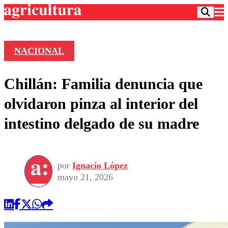
NACIONAL
Podcast
Chillán: Familia denuncia que
Frecuencias
Agricultura TV
olvidaron pinza al interior del
Deportes
intestino delgado de su madre
Entretención
Colo Colo
Noticias
Motor
Vida Social
Otros Deportes
Dato Practico
Publicaciones en medios
por
Ignacio López
Seleccion Chilena
Economía
Opinión
mayo 21, 2026
Torneo Internacional
Internacional
Programas
Torneo Nacional
Nacional
Comercial
Universidad Católica
Política
Universidad de Chile
Sustentabilidad