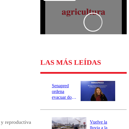
Universidad Católica
Política
Universidad de Chile
Sustentabilidad
LAS MÁS LEÍDAS
Senapred
ordena
evacuar dos
sectores de
Carahue por
desborde del
río Damas:
 y reproductiva
Vuelve la
activa
lluvia a la