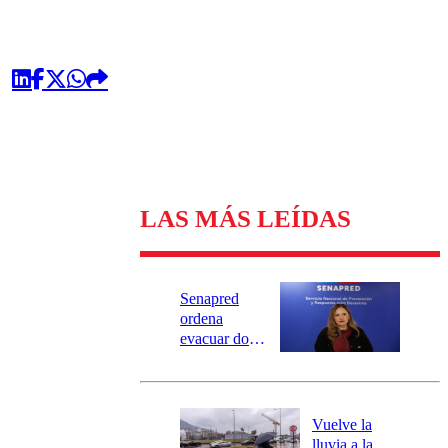
LAS MÁS LEÍDAS
Senapred
ordena
evacuar dos
sectores de
Carahue por
desborde del
río Damas:
Vuelve la
activa
lluvia a la