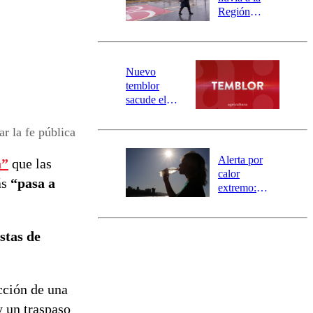
mensajería
Región
SAE
Metropolitana:
este es el
pronóstico de
la DMC para
Nuevo
este viernes
temblor
sacude el
norte del país:
revisa la
ar la fe pública
magnitud y el
epicentro
Alerta por
a”
que las
calor
ás
“pasa a
extremo:
Senapred
activa Alerta
Temprana
stas de
Preventiva en
tres comunas
cción de una
y un traspaso