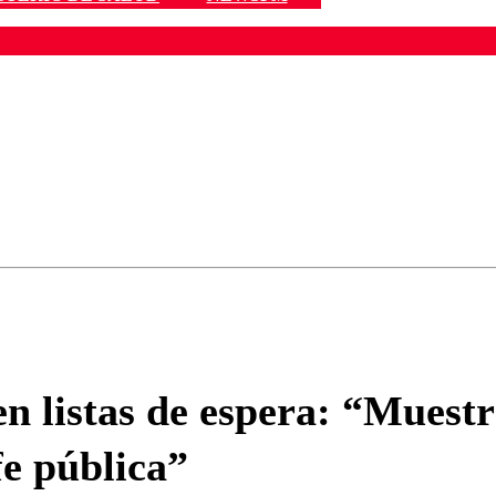
ados para garantizar un diálogo respetuoso.
Correo
Enviar c
n listas de espera: “Muestr
fe pública”