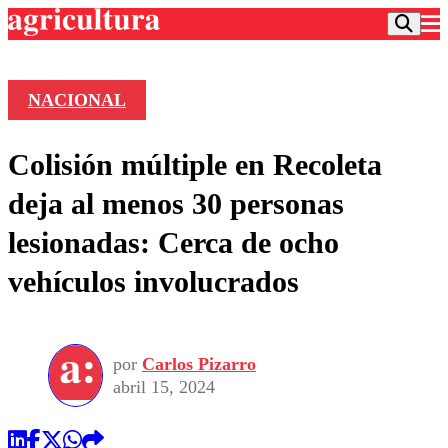
NACIONAL
Podcast
Colisión múltiple en Recoleta
Frecuencias
Agricultura TV
deja al menos 30 personas
Deportes
lesionadas: Cerca de ocho
Entretención
Colo Colo
Noticias
vehículos involucrados
Motor
Vida Social
Otros Deportes
Dato Practico
Publicaciones en medios
Seleccion Chilena
Economía
Opinión
Torneo Internacional
Internacional
por
Carlos Pizarro
Programas
Torneo Nacional
Nacional
abril 15, 2024
Comercial
Universidad Católica
Política
Universidad de Chile
Sustentabilidad