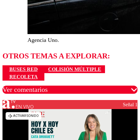
Agencia Uno.
OTROS TEMAS A EXPLORAR:
BUSES RED
COLISIÓN MÚLTIPLE
RECOLETA
Ver comentarios
Señal 1
EN VIVO
Los comentarios son moderados para garantizar un
diálogo respetuoso.
Nombre