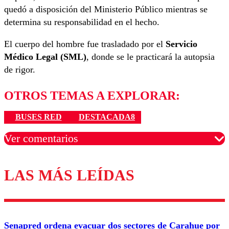
quedó a disposición del Ministerio Público mientras se
determina su responsabilidad en el hecho.
El cuerpo del hombre fue trasladado por el
Servicio
Médico Legal (SML)
, donde se le practicará la autopsia
de rigor.
OTROS TEMAS A EXPLORAR:
BUSES RED
DESTACADA8
Ver comentarios
LAS MÁS LEÍDAS
Los comentarios son moderados para garantizar un
diálogo respetuoso.
Nombre
Senapred ordena evacuar dos sectores de Carahue por
Correo