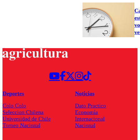
Ca
es
vo
ve
Deportes
Noticias
Colo Colo
Dato Practico
Seleccion Chilena
Economía
Universidad de Chile
Internacional
Torneo Nacional
Nacional