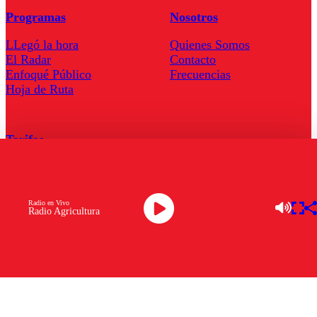
Programas
Nosotros
LLegó la hora
Quienes Somos
El Radar
Contacto
Enfoqué Público
Frecuencias
Hoja de Ruta
Tarifas
Comercial
Tarifas Servel Radio
Radio en Vivo
Radio Agricultura
Radio en Vivo
TV en Vivo
Descarga la APP