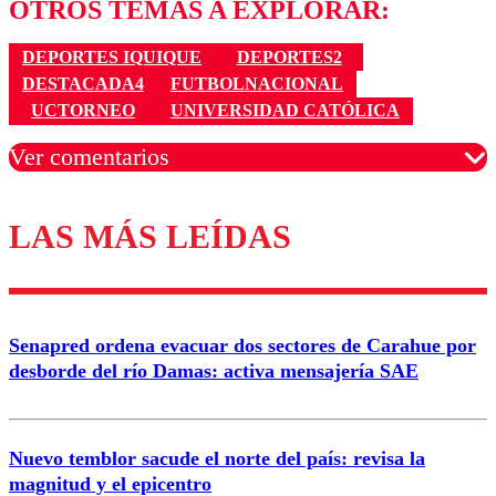
OTROS TEMAS A EXPLORAR:
DEPORTES IQUIQUE
DEPORTES2
DESTACADA4
FUTBOLNACIONAL
UCTORNEO
UNIVERSIDAD CATÓLICA
Ver comentarios
LAS MÁS LEÍDAS
Los comentarios son moderados para garantizar un
diálogo respetuoso.
Nombre
Senapred ordena evacuar dos sectores de Carahue por
Correo
desborde del río Damas: activa mensajería SAE
Nuevo temblor sacude el norte del país: revisa la
magnitud y el epicentro
Enviar comentario