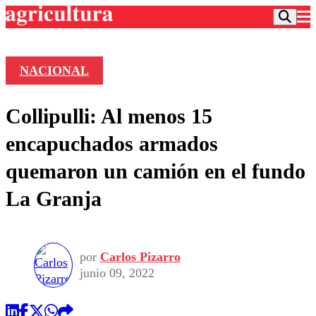
NACIONAL
Podcast
Collipulli: Al menos 15
Frecuencias
Agricultura TV
encapuchados armados
Deportes
quemaron un camión en el fundo
Entretención
Colo Colo
Noticias
La Granja
Motor
Vida Social
Otros Deportes
Dato Practico
Publicaciones en medios
Seleccion Chilena
Economía
Opinión
Torneo Internacional
Internacional
por
Carlos Pizarro
Programas
Torneo Nacional
Nacional
junio 09, 2022
Comercial
Universidad Católica
Política
Universidad de Chile
Sustentabilidad