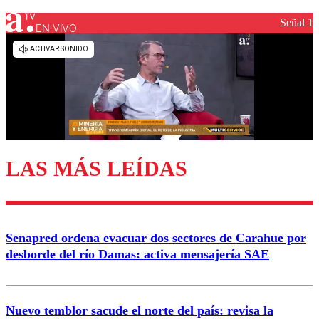
Señal 1
EN VIVO
Los comentarios son moderados para garantizar un
diálogo respetuoso.
Nombre
Correo
LAS MÁS LEÍDAS
Enviar comentario
Senapred ordena evacuar dos sectores de Carahue por
desborde del río Damas: activa mensajería SAE
Nuevo temblor sacude el norte del país: revisa la