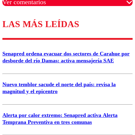
Ver comentarios
LAS MÁS LEÍDAS
Los comentarios son moderados para garantizar un
diálogo respetuoso.
Nombre
Senapred ordena evacuar dos sectores de Carahue por
Correo
desborde del río Damas: activa mensajería SAE
Nuevo temblor sacude el norte del país: revisa la
magnitud y el epicentro
Enviar comentario
Alerta por calor extremo: Senapred activa Alerta
Temprana Preventiva en tres comunas