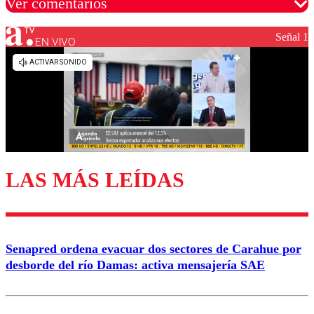
Ver comentarios
Señal 1
EN VIVO
Los comentarios son moderados para garantizar un
diálogo respetuoso.
Nombre
Correo
LAS MÁS LEÍDAS
Enviar comentario
Senapred ordena evacuar dos sectores de Carahue por
desborde del río Damas: activa mensajería SAE