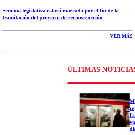
Semana legislativa estará marcada por el fin de la
tramitación del proyecto de reconstrucción
VER MÁS
ÚLTIMAS NOTICIA
Me
re
Lí
ví
di