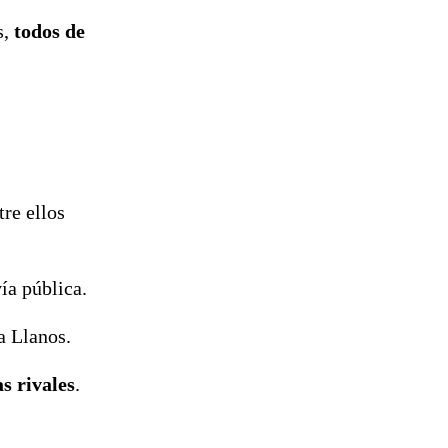
s,
todos de
tre ellos
ía pública.
a Llanos.
s rivales
.