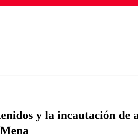
ados para garantizar un diálogo respetuoso.
Correo
Enviar c
enidos y la incautación de 
e Mena