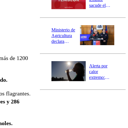
mensajería
sacude el
SAE
norte del país:
revisa la
magnitud y el
epicentro
Ministerio de
Agricultura
declara
emergencia
agrícola para
 más de 1200
la región de
Ñuble
Alerta por
calor
extremo:
ado.
Senapred
activa Alerta
os flagrantes.
Temprana
Preventiva en
es y 286
tres comunas
holes.