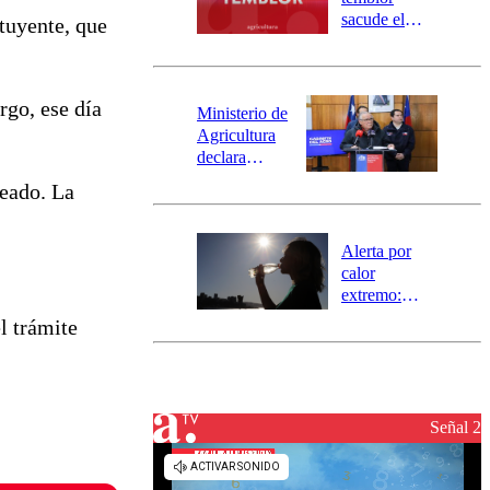
mensajería
sacude el
tuyente, que
SAE
norte del país:
revisa la
magnitud y el
rgo, ese día
epicentro
Ministerio de
Agricultura
declara
emergencia
teado. La
agrícola para
la región de
Ñuble
Alerta por
calor
extremo:
Senapred
l trámite
activa Alerta
Temprana
Preventiva en
tres comunas
Señal 2