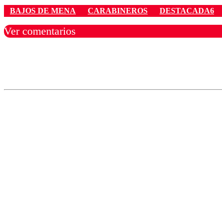
BAJOS DE MENA
CARABINEROS
DESTACADA6
Ver comentarios
Los comentarios son moder
Nombre