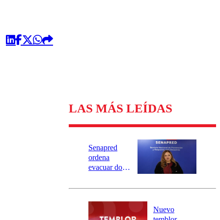
LAS MÁS LEÍDAS
Senapred
ordena
evacuar dos
sectores de
Carahue por
desborde del
río Damas:
Nuevo
activa
temblor