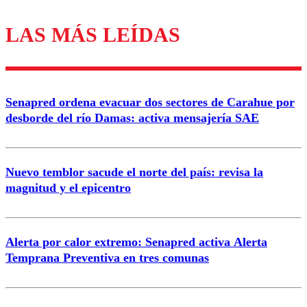
LAS MÁS LEÍDAS
Los comentarios son moderados para garantizar un
diálogo respetuoso.
Nombre
Senapred ordena evacuar dos sectores de Carahue por
Correo
desborde del río Damas: activa mensajería SAE
Nuevo temblor sacude el norte del país: revisa la
magnitud y el epicentro
Enviar comentario
Alerta por calor extremo: Senapred activa Alerta
Temprana Preventiva en tres comunas