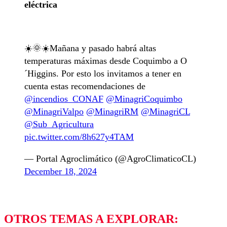
eléctrica
☀️🌞☀️Mañana y pasado habrá altas
temperaturas máximas desde Coquimbo a O
´Higgins. Por esto los invitamos a tener en
cuenta estas recomendaciones de
@incendios_CONAF
@MinagriCoquimbo
@MinagriValpo
@MinagriRM
@MinagriCL
@Sub_Agricultura
pic.twitter.com/8h627y4TAM
— Portal Agroclimático (@AgroClimaticoCL)
December 18, 2024
OTROS TEMAS A EXPLORAR: