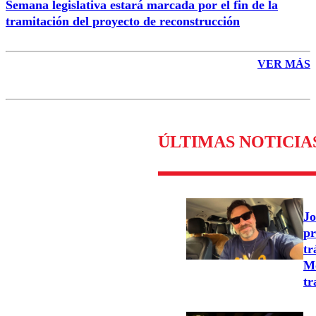
Semana legislativa estará marcada por el fin de la
tramitación del proyecto de reconstrucción
VER MÁS
ÚLTIMAS NOTICIA
Jo
pr
tr
Mo
tr