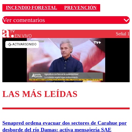
INCENDIO FORESTAL
PREVENCIÓN
Ver comentarios
Señal 1
EN VIVO
Los comentarios son moderados para garantizar un
diálogo respetuoso.
Nombre
Correo
LAS MÁS LEÍDAS
Enviar comentario
Senapred ordena evacuar dos sectores de Carahue por
desborde del río Damas: activa mensajería SAE