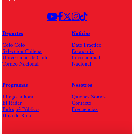
Deportes
Noticias
Colo Colo
Dato Practico
Seleccion Chilena
Economía
Universidad de Chile
Internacional
Torneo Nacional
Nacional
Programas
Nosotros
LLegó la hora
Quienes Somos
El Radar
Contacto
Enfoqué Público
Frecuencias
Hoja de Ruta