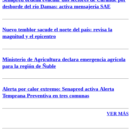
Correo
desborde del río Damas: activa mensajería SAE
Nuevo temblor sacude el norte del país: revisa la
magnitud y el epicentro
Enviar comentario
Ministerio de Agricultura declara emergencia agrícola
para la región de Ñuble
Alerta por calor extremo: Senapred activa Alerta
Temprana Preventiva en tres comunas
VER MÁS