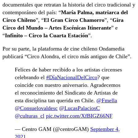
documentales que retratan la historia del circo tradicional y
contemporáneo del país: “
María Palma, matriarca del
Circo Chileno
”, “
El Gran Circo Chamorro
”, “
Gira
Circo del Mundo – Artes Escénicas Itinerante
” e
“
Infinito – Circo la Cuarta Estación
”.
Por su parte, la plataforma de cine chileno Ondamedia
publicará “Circo Alondra, el circo más antiguo de Chile”.
Felices de haber recibido a los artistas circenses
celebrando el
#DíaNacionalDelCirco
? que
coincide con nuestro aniversario. Agradecemos
el reconocimiento del Sindicato de Artistas de
esta disciplina tan querida en Chile.
@Fmella
@Consuelovaldesc
@LucasPalaciosC
@culturas_cl
pic.twitter.com/XfBIGZ66NF
— Centro GAM (@centroGAM)
September 4,
2021