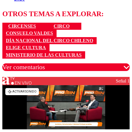
OTROS TEMAS A EXPLORAR:
CIRCENSES
CIRCO
CONSUELO VALDES
DÍA NACIONAL DEL CIRCO CHILENO
ELIGE CULTURA
MINISTERIO DE LAS CULTURAS
Ver comentarios
Señal 1
EN VIVO
Los comentarios son moderados para garantizar un
diálogo respetuoso.
Nombre
Correo