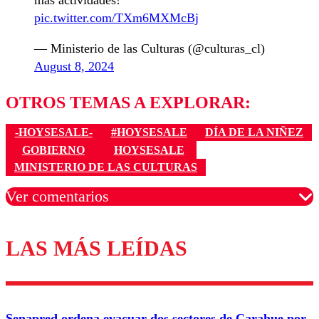
pic.twitter.com/TXm6MXMcBj
— Ministerio de las Culturas (@culturas_cl)
August 8, 2024
OTROS TEMAS A EXPLORAR:
-HOYSESALE-
#HOYSESALE
DÍA DE LA NIÑEZ
GOBIERNO
HOYSESALE
MINISTERIO DE LAS CULTURAS
Ver comentarios
LAS MÁS LEÍDAS
Los comentarios son moderados para garantizar un
diálogo respetuoso.
Nombre
Senapred ordena evacuar dos sectores de Carahue por