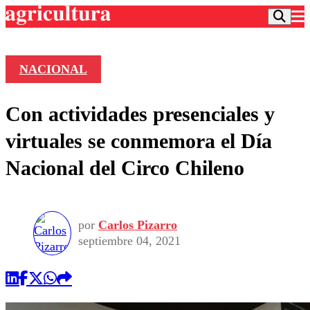
NACIONAL
Podcast
Con actividades presenciales y
Frecuencias
Agricultura TV
virtuales se conmemora el Día
Deportes
Nacional del Circo Chileno
Entretención
Colo Colo
Noticias
Motor
Vida Social
Otros Deportes
Dato Practico
Publicaciones en medios
por
Carlos Pizarro
Seleccion Chilena
Economía
Opinión
septiembre 04, 2021
Torneo Internacional
Internacional
Programas
Torneo Nacional
Nacional
Comercial
Universidad Católica
Política
Universidad de Chile
Sustentabilidad