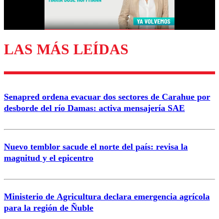
Correo
LAS MÁS LEÍDAS
Enviar comentario
Senapred ordena evacuar dos sectores de Carahue por
desborde del río Damas: activa mensajería SAE
Nuevo temblor sacude el norte del país: revisa la
magnitud y el epicentro
Ministerio de Agricultura declara emergencia agrícola
para la región de Ñuble