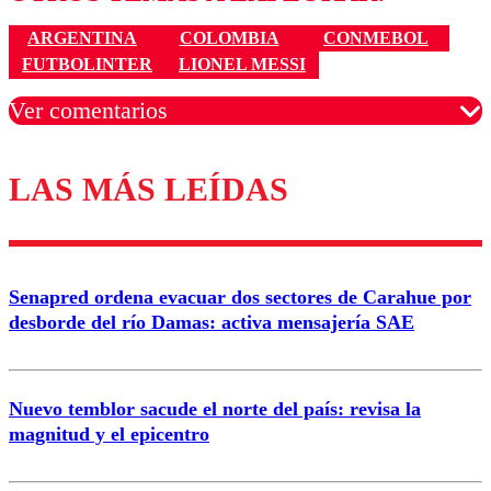
ARGENTINA
COLOMBIA
CONMEBOL
FUTBOLINTER
LIONEL MESSI
Ver comentarios
LAS MÁS LEÍDAS
Los comentarios son moderados para garantizar un
diálogo respetuoso.
Nombre
Senapred ordena evacuar dos sectores de Carahue por
Correo
desborde del río Damas: activa mensajería SAE
Nuevo temblor sacude el norte del país: revisa la
magnitud y el epicentro
Enviar comentario