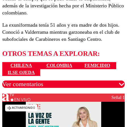
además de la investigación hecha por el Ministerio Público
colombiano.
La exuniformada tenía 51 años y era madre de dos hijos.
Conoció a Valderrama mientras garzoneaba en el club de
subofociales de Carabineros en Santiago Centro.
OTROS TEMAS A EXPLORAR:
CHILENA
COLOMBIA
FEMICIDIO
ILSE OJEDA
Ver comentarios
Señal 1
EN VIVO
Los comentarios son moderados para garantizar un
diálogo respetuoso.
Nombre