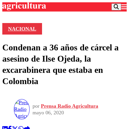
NACIONAL
Podcast
Condenan a 36 años de cárcel a
Frecuencias
Agricultura TV
asesino de Ilse Ojeda, la
Deportes
excarabinera que estaba en
Entretención
Colo Colo
Noticias
Colombia
Motor
Vida Social
Otros Deportes
Dato Practico
Publicaciones en medios
Seleccion Chilena
Economía
Opinión
Torneo Internacional
Internacional
por
Prensa Radio Agricultura
Programas
Torneo Nacional
Nacional
mayo 06, 2020
Comercial
Universidad Católica
Política
Universidad de Chile
Sustentabilidad