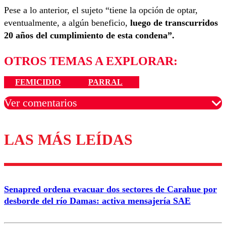
Pese a lo anterior, el sujeto “tiene la opción de optar,
eventualmente, a algún beneficio,
luego de transcurridos
20 años del cumplimiento de esta condena”.
OTROS TEMAS A EXPLORAR:
FEMICIDIO
PARRAL
Ver comentarios
LAS MÁS LEÍDAS
Los comentarios son moderados para garantizar un
diálogo respetuoso.
Nombre
Senapred ordena evacuar dos sectores de Carahue por
Correo
desborde del río Damas: activa mensajería SAE