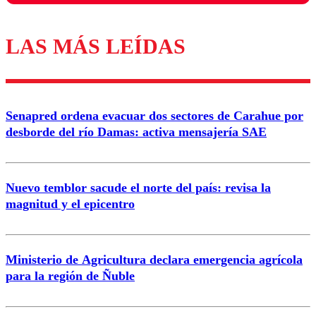
LAS MÁS LEÍDAS
Los comentarios son moderados para garantizar un
diálogo respetuoso.
Nombre
Senapred ordena evacuar dos sectores de Carahue por
Correo
desborde del río Damas: activa mensajería SAE
Nuevo temblor sacude el norte del país: revisa la
magnitud y el epicentro
Enviar comentario
Ministerio de Agricultura declara emergencia agrícola
para la región de Ñuble