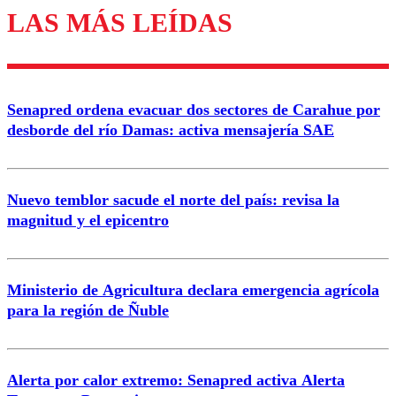
LAS MÁS LEÍDAS
Los comentarios son moderados para garantizar un
diálogo respetuoso.
Nombre
Senapred ordena evacuar dos sectores de Carahue por
Correo
desborde del río Damas: activa mensajería SAE
Nuevo temblor sacude el norte del país: revisa la
magnitud y el epicentro
Enviar comentario
Ministerio de Agricultura declara emergencia agrícola
para la región de Ñuble
Alerta por calor extremo: Senapred activa Alerta