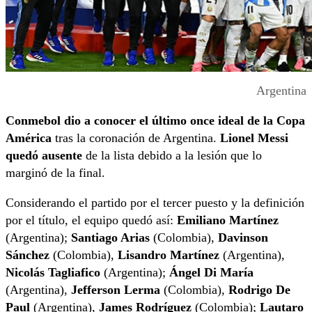
Argentina
Conmebol dio a conocer el último once ideal de la Copa
América
tras la coronación de Argentina.
Lionel Messi
quedó ausente
de la lista debido a la lesión que lo
marginó de la final.
Considerando el partido por el tercer puesto y la definición
por el título, el equipo quedó así:
Emiliano Martínez
(Argentina);
Santiago Arias
(Colombia),
Davinson
Sánchez
(Colombia),
Lisandro Martínez
(Argentina),
Nicolás Tagliafico
(Argentina);
Ángel Di María
(Argentina),
Jefferson Lerma
(Colombia),
Rodrigo De
Paul
(Argentina),
James Rodríguez
(Colombia);
Lautaro