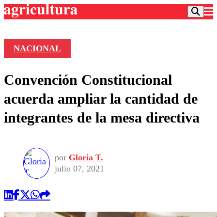
NACIONAL
Podcast
Convención Constitucional
Frecuencias
Agricultura TV
acuerda ampliar la cantidad de
Deportes
integrantes de la mesa directiva
Entretención
Colo Colo
Noticias
Motor
Vida Social
Otros Deportes
Dato Practico
Publicaciones en medios
por
Gloria T.
Seleccion Chilena
Economía
Opinión
julio 07, 2021
Torneo Internacional
Internacional
Programas
Torneo Nacional
Nacional
Comercial
Universidad Católica
Política
Universidad de Chile
Sustentabilidad