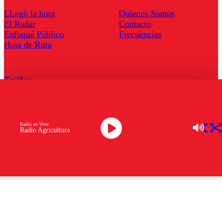
LLegó la hora
Quienes Somos
El Radar
Contacto
Enfoqué Público
Frecuencias
Hoja de Ruta
Tarifas
Comercial
Tarifas Servel Radio
Radio en Vivo
Radio Agricultura
Radio en Vivo
TV en Vivo
Descarga la APP