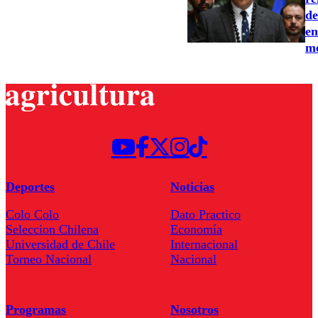
de
en
me
Deportes
Noticias
Colo Colo
Dato Practico
Seleccion Chilena
Economía
Universidad de Chile
Internacional
Torneo Nacional
Nacional
Programas
Nosotros