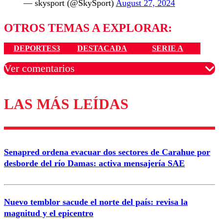
— skysport (@SkySport)
August 27, 2024
OTROS TEMAS A EXPLORAR:
DEPORTES3
DESTACADA
SERIE A
Ver comentarios
LAS MÁS LEÍDAS
Los comentarios son moderados para garantizar un
diálogo respetuoso.
Nombre
Senapred ordena evacuar dos sectores de Carahue por
Correo
desborde del río Damas: activa mensajería SAE
Nuevo temblor sacude el norte del país: revisa la
magnitud y el epicentro
Enviar comentario