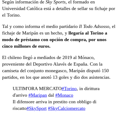
Según información de
Sky Sports
, el formado en
Universidad Católica está a detalles de sellar su fichaje por
el Torino.
Tal y como informa el medio partidario
Il Todo Adsosso
, el
fichaje de Maripán es un hecho, y
llegaría al Torino a
modo de préstamo con opción de compra, por unos
cinco millones de euros.
El chileno llegó a mediados de 2019 al Mónaco,
proveniente del Deportivo Alavés de España. Con la
camiseta del conjunto monegasco, Maripán disputó 150
partidos, en los que anotó 13 goles y dio dos asistencias.
ULTIM'ORA MERCATO
#Torino
, in dirittura
d'arrivo
#Maripan
dal
#Monaco
Il difensore arriva in prestito con obbligo di
riscatto
#SkySport
#SkyCalciomercato