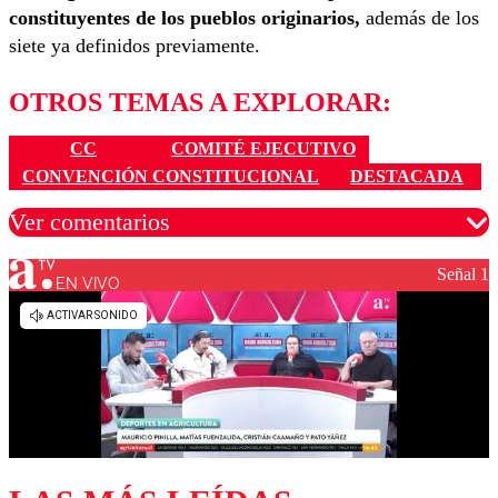
constituyentes de los pueblos originarios,
además de los
siete ya definidos previamente.
OTROS TEMAS A EXPLORAR:
CC
COMITÉ EJECUTIVO
CONVENCIÓN CONSTITUCIONAL
DESTACADA
Ver comentarios
Señal 1
EN VIVO
Los comentarios son moderados para garantizar un
diálogo respetuoso.
Nombre
Correo