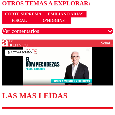
OTROS TEMAS A EXPLORAR:
CORTE SUPREMA
EMILIANO ARIAS
FISCAL
O’HIGGINS
Ver comentarios
Señal 1
EN VIVO
Los comentarios son moderados para garantizar un
diálogo respetuoso.
Nombre
Correo
LAS MÁS LEÍDAS
Enviar comentario