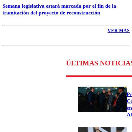
Semana legislativa estará marcada por el fin de la
tramitación del proyecto de reconstrucción
VER MÁS
ÚLTIMAS NOTICIA
Pr
Co
en
Ab