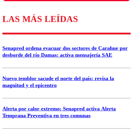
LAS MÁS LEÍDAS
Los comentarios son moderados para garantizar un
diálogo respetuoso.
Nombre
Senapred ordena evacuar dos sectores de Carahue por
Correo
desborde del río Damas: activa mensajería SAE
Nuevo temblor sacude el norte del país: revisa la
magnitud y el epicentro
Enviar comentario
Alerta por calor extremo: Senapred activa Alerta
Temprana Preventiva en tres comunas