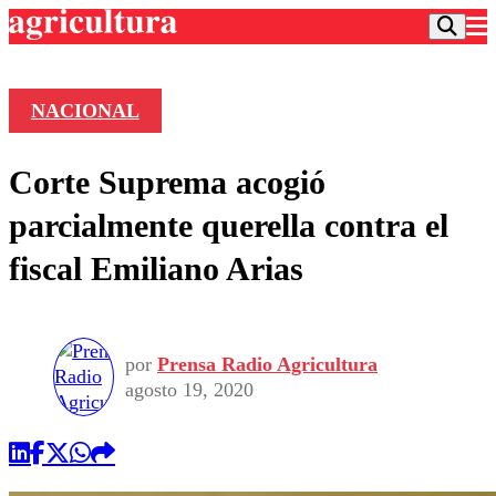
NACIONAL
Podcast
Corte Suprema acogió
Frecuencias
Agricultura TV
parcialmente querella contra el
Deportes
fiscal Emiliano Arias
Entretención
Colo Colo
Noticias
Motor
Vida Social
Otros Deportes
Dato Practico
Publicaciones en medios
por
Prensa Radio Agricultura
Seleccion Chilena
Economía
Opinión
agosto 19, 2020
Torneo Internacional
Internacional
Programas
Torneo Nacional
Nacional
Comercial
Universidad Católica
Política
Universidad de Chile
Sustentabilidad