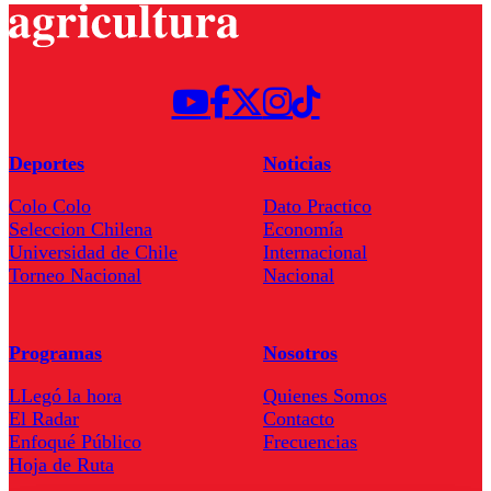
Deportes
Noticias
Colo Colo
Dato Practico
Seleccion Chilena
Economía
Universidad de Chile
Internacional
Torneo Nacional
Nacional
Programas
Nosotros
LLegó la hora
Quienes Somos
El Radar
Contacto
Enfoqué Público
Frecuencias
Hoja de Ruta