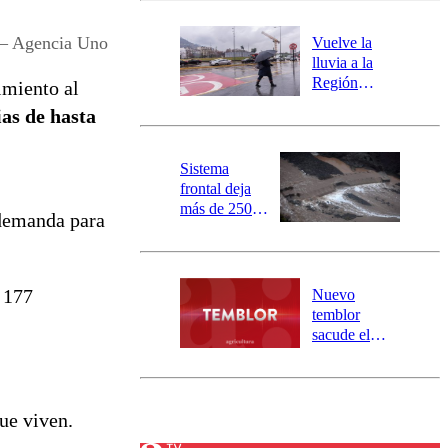
desborde del
río Damas:
s – Agencia Uno
Vuelve la
activa
lluvia a la
mensajería
Región
imiento al
SAE
Metropolitana:
ias de hasta
este es el
pronóstico de
la DMC para
Sistema
este viernes
frontal deja
más de 250
 demanda para
damnificados
y 317
personas
aisladas entre
n 177
Nuevo
Valparaíso y
temblor
Los Ríos
sacude el
norte del país:
revisa la
magnitud y el
epicentro
que viven.