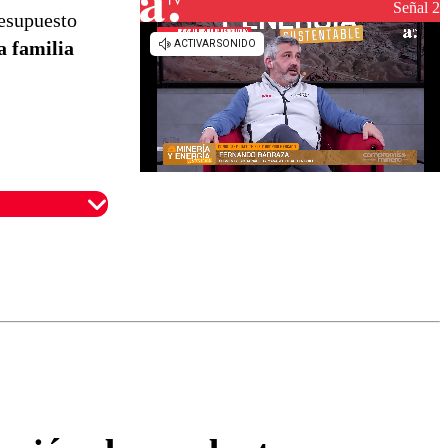
Señal 2
resupuesto
a familia
omentario