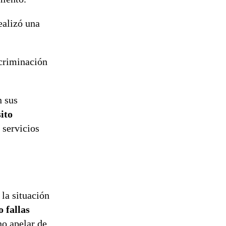
ealizó una
scriminación
n sus
ito
 servicios
la situación
 fallas
no apelar de