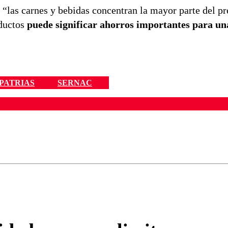
“las carnes y bebidas concentran la mayor parte del p
oductos
puede significar ahorros importantes para un
PATRIAS
SERNAC
ados para garantizar un diálogo respetuoso.
Correo
Enviar c