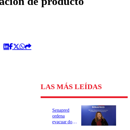
vación de producto
LAS MÁS LEÍDAS
Senapred
ordena
evacuar dos
sectores de