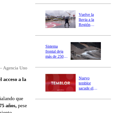
Carahue por
desborde del
río Damas:
Vuelve la
activa
lluvia a la
mensajería
Región
SAE
Metropolitana:
este es el
pronóstico de
la DMC para
Sistema
este viernes
frontal deja
más de 250
damnificados
y 317
 – Agencia Uno
personas
aisladas entre
Nuevo
l acceso a la
Valparaíso y
temblor
Los Ríos
sacude el
norte del país:
eñalando que
revisa la
magnitud y el
75 años,
pese
epicentro
miento.