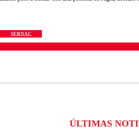
SERNAC
ados para garantizar un diálogo respetuoso.
Correo
Enviar c
ÚLTIMAS NOTI