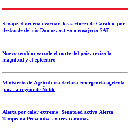
Nombre
Senapred ordena evacuar dos sectores de Carahue por
Correo
desborde del río Damas: activa mensajería SAE
Nuevo temblor sacude el norte del país: revisa la
magnitud y el epicentro
Enviar comentario
Ministerio de Agricultura declara emergencia agrícola
para la región de Ñuble
Alerta por calor extremo: Senapred activa Alerta
Temprana Preventiva en tres comunas