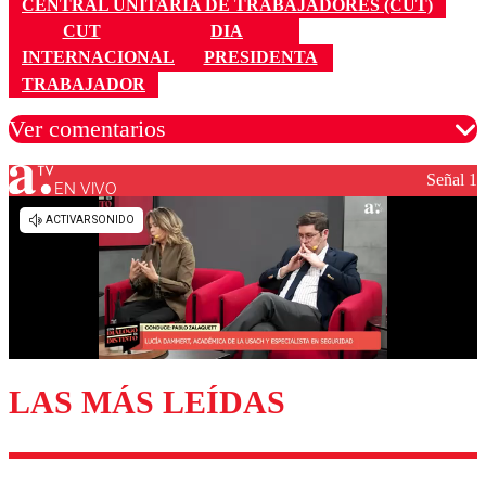
CENTRAL UNITARIA DE TRABAJADORES (CUT)
CUT
DIA
INTERNACIONAL
PRESIDENTA
TRABAJADOR
Ver comentarios
Señal 1
EN VIVO
Los comentarios son moderados para garantizar un
diálogo respetuoso.
Nombre
Correo
LAS MÁS LEÍDAS
Enviar comentario