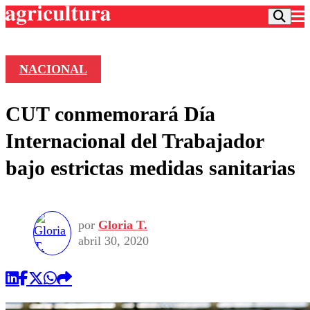
NACIONAL
Podcast
CUT conmemorará Día
Frecuencias
Agricultura TV
Internacional del Trabajador
Deportes
bajo estrictas medidas sanitarias
Entretención
Colo Colo
Noticias
Motor
Vida Social
Otros Deportes
Dato Practico
Publicaciones en medios
por
Gloria T.
Seleccion Chilena
Economía
Opinión
abril 30, 2020
Torneo Internacional
Internacional
Programas
Torneo Nacional
Nacional
Comercial
Universidad Católica
Política
Universidad de Chile
Sustentabilidad