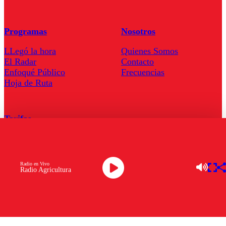
Programas
Nosotros
LLegó la hora
Quienes Somos
El Radar
Contacto
Enfoqué Público
Frecuencias
Hoja de Ruta
Tarifas
Comercial
Tarifas Servel Radio
Radio en Vivo
Radio Agricultura
Radio en Vivo
TV en Vivo
Descarga la APP