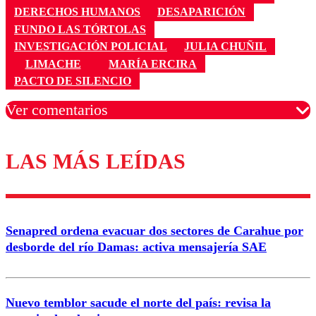
DERECHOS HUMANOS
DESAPARICIÓN
FUNDO LAS TÓRTOLAS
INVESTIGACIÓN POLICIAL
JULIA CHUÑIL
LIMACHE
MARÍA ERCIRA
PACTO DE SILENCIO
Ver comentarios
LAS MÁS LEÍDAS
Los comentarios son moderados para garantizar un
diálogo respetuoso.
Nombre
Senapred ordena evacuar dos sectores de Carahue por
Correo
desborde del río Damas: activa mensajería SAE
Nuevo temblor sacude el norte del país: revisa la