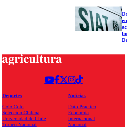
Do
en
ac
bu
De
Deportes
Noticias
Colo Colo
Dato Practico
Seleccion Chilena
Economía
Universidad de Chile
Internacional
Torneo Nacional
Nacional