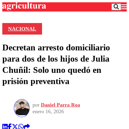
NACIONAL
Podcast
Decretan arresto domiciliario
Frecuencias
Agricultura TV
para dos de los hijos de Julia
Deportes
Chuñil: Solo uno quedó en
Entretención
Colo Colo
Noticias
prisión preventiva
Motor
Vida Social
Otros Deportes
Dato Practico
Publicaciones en medios
Seleccion Chilena
Economía
Opinión
Torneo Internacional
Internacional
por
Daniel Parra Roa
Programas
Torneo Nacional
Nacional
enero 16, 2026
Comercial
Universidad Católica
Política
Universidad de Chile
Sustentabilidad