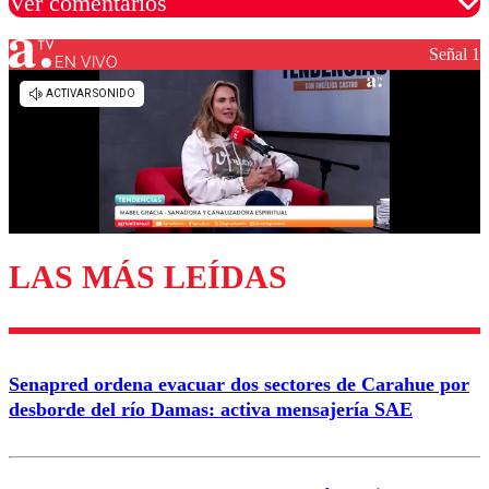
Ver comentarios
Señal 1
EN VIVO
Los comentarios son moderados para garantizar un
diálogo respetuoso.
Nombre
Correo
LAS MÁS LEÍDAS
Enviar comentario
Senapred ordena evacuar dos sectores de Carahue por
desborde del río Damas: activa mensajería SAE