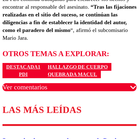
encontrar al responsable del asesinato.
“Tras las fijaciones
realizadas en el sitio del suceso, se continúan las
diligencias a fin de establecer la identidad del autor,
como el paradero del mismo
“, afirmó el subcomisario
Mario Jara.
OTROS TEMAS A EXPLORAR:
DESTACADA1
HALLAZGO DE CUERPO
PDI
QUEBRADA MACUL
Ver comentarios
LAS MÁS LEÍDAS
Los comentarios son moderados para garantizar un
diálogo respetuoso.
Nombre