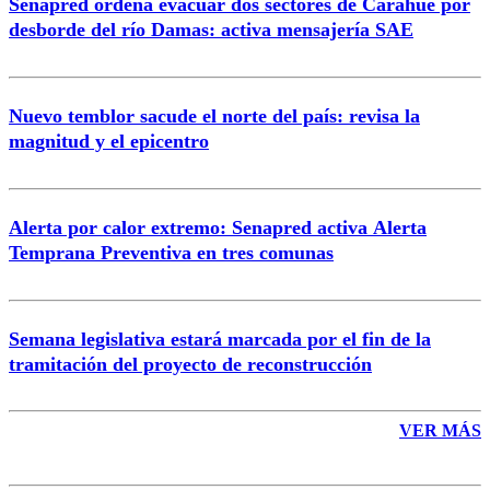
Senapred ordena evacuar dos sectores de Carahue por
Correo
desborde del río Damas: activa mensajería SAE
Nuevo temblor sacude el norte del país: revisa la
magnitud y el epicentro
Enviar comentario
Alerta por calor extremo: Senapred activa Alerta
Temprana Preventiva en tres comunas
Semana legislativa estará marcada por el fin de la
tramitación del proyecto de reconstrucción
VER MÁS