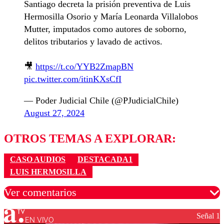
Santiago decreta la prisión preventiva de Luis
Hermosilla Osorio y María Leonarda Villalobos
Mutter, imputados como autores de soborno,
delitos tributarios y lavado de activos.
🎥
https://t.co/YYB2ZmapBN
pic.twitter.com/itinKXsCfI
— Poder Judicial Chile (@PJudicialChile)
August 27, 2024
OTROS TEMAS A EXPLORAR:
CASO AUDIOS
DESTACADA1
LUIS HERMOSILLA
Ver comentarios
Señal 1
EN VIVO