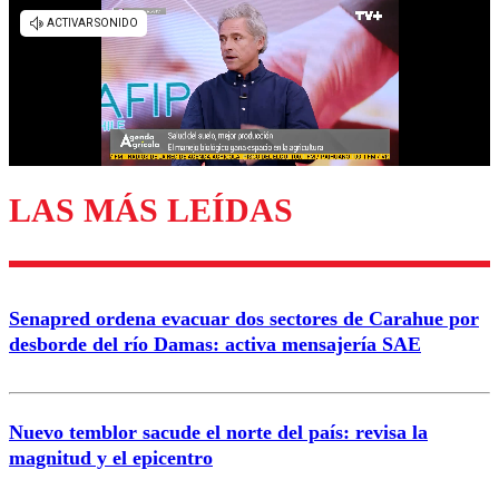
Los comentarios son moderados para garantizar un
diálogo respetuoso.
Nombre
Correo
LAS MÁS LEÍDAS
Enviar comentario
Senapred ordena evacuar dos sectores de Carahue por
desborde del río Damas: activa mensajería SAE
Nuevo temblor sacude el norte del país: revisa la
magnitud y el epicentro