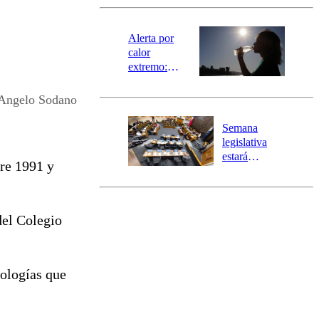
revisa la
magnitud y el
epicentro
Alerta por
calor
extremo:
Senapred
activa Alerta
Angelo Sodano
Temprana
Preventiva en
Semana
tres comunas
legislativa
estará
tre 1991 y
marcada por
el fin de la
tramitación
del proyecto
del Colegio
de
reconstrucción
tologías que