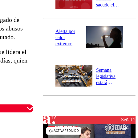
mensajería
sacude el
SAE
norte del país:
revisa la
zgado de
magnitud y el
los abusos
epicentro
Alerta por
utado.
calor
extremo:
Senapred
e lidera el
activa Alerta
días, quien
Temprana
Preventiva en
Semana
tres comunas
legislativa
estará
marcada por
el fin de la
tramitación
del proyecto
de
reconstrucción
Señal 2