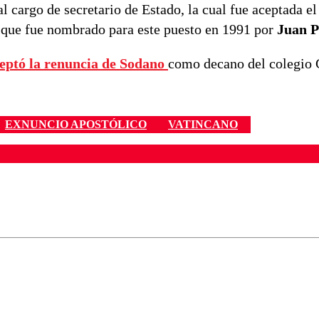
l cargo de secretario de Estado, la cual fue aceptada el
r que fue nombrado para este puesto en 1991 por
Juan P
ceptó la renuncia de Sodano
como decano del colegio 
EXNUNCIO APOSTÓLICO
VATINCANO
ados para garantizar un diálogo respetuoso.
Correo
Enviar c