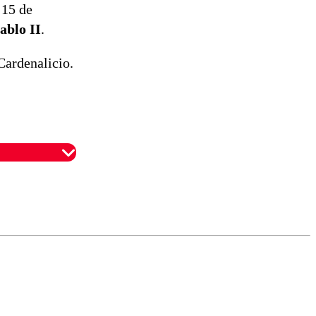
 15 de
ablo II
.
Cardenalicio.
omentario