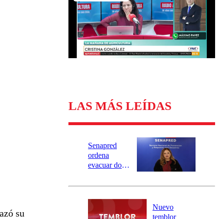
Universidad Católica
Política
Universidad de Chile
Sustentabilidad
LAS MÁS LEÍDAS
Senapred
ordena
evacuar dos
sectores de
Carahue por
desborde del
río Damas:
Nuevo
hazó su
activa
temblor