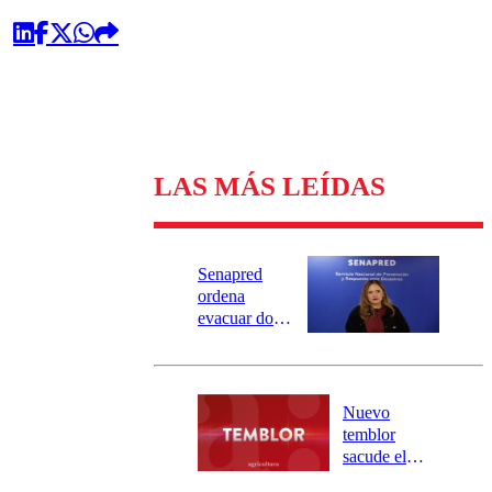
LAS MÁS LEÍDAS
Senapred
ordena
evacuar dos
sectores de
Carahue por
desborde del
río Damas:
Nuevo
activa
temblor
mensajería
sacude el
SAE
norte del país: