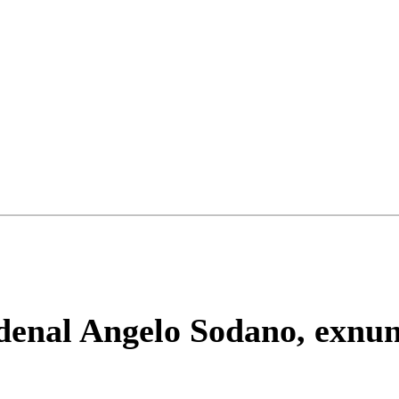
Correo
Enviar c
ardenal Angelo Sodano, exnun