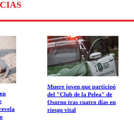
CIAS
Muere joven que participó
 en
del "Club de la Pelea" de
r
Osorno tras cuatro días en
revela
riesgo vital
de