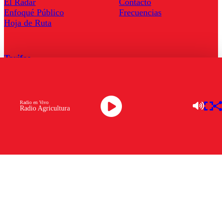
El Radar
Contacto
Enfoqué Público
Frecuencias
Hoja de Ruta
Tarifas
Comercial
Tarifas Servel Radio
Radio en Vivo
Radio Agricultura
Radio en Vivo
TV en Vivo
Descarga la APP