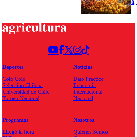
0
Deportes
Noticias
Colo Colo
Dato Practico
Seleccion Chilena
Economía
Universidad de Chile
Internacional
Torneo Nacional
Nacional
Programas
Nosotros
LLegó la hora
Quienes Somos