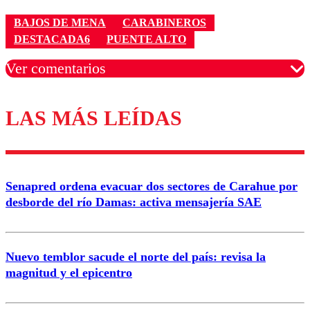
BAJOS DE MENA
CARABINEROS
DESTACADA6
PUENTE ALTO
Ver comentarios
LAS MÁS LEÍDAS
Los comentarios son moderados para garantizar un
diálogo respetuoso.
Nombre
Senapred ordena evacuar dos sectores de Carahue por
Correo
desborde del río Damas: activa mensajería SAE
Nuevo temblor sacude el norte del país: revisa la
magnitud y el epicentro
Enviar comentario