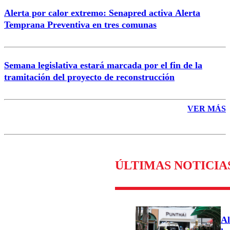
Alerta por calor extremo: Senapred activa Alerta
Temprana Preventiva en tres comunas
Semana legislativa estará marcada por el fin de la
tramitación del proyecto de reconstrucción
VER MÁS
ÚLTIMAS NOTICIA
Al