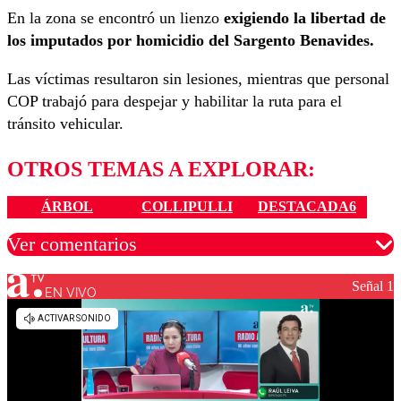
En la zona se encontró un lienzo
exigiendo la libertad de
los imputados por homicidio del Sargento Benavides.
Las víctimas resultaron sin lesiones, mientras que personal
COP trabajó para despejar y habilitar la ruta para el
tránsito vehicular.
OTROS TEMAS A EXPLORAR:
ÁRBOL
COLLIPULLI
DESTACADA6
Ver comentarios
Señal 1
EN VIVO
Los comentarios son moderados para garantizar un
diálogo respetuoso.
Nombre