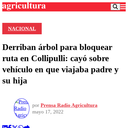
NACIONAL
Podcast
Derriban árbol para bloquear
Frecuencias
Agricultura TV
ruta en Collipulli: cayó sobre
Deportes
vehículo en que viajaba padre y
Entretención
Colo Colo
Noticias
su hija
Motor
Vida Social
Otros Deportes
Dato Practico
Publicaciones en medios
Seleccion Chilena
Economía
Opinión
Torneo Internacional
Internacional
por
Prensa Radio Agricultura
Programas
Torneo Nacional
Nacional
mayo 17, 2022
Comercial
Universidad Católica
Política
Universidad de Chile
Sustentabilidad