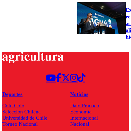
Ex
re
as
al
hí
Deportes
Noticias
Colo Colo
Dato Practico
Seleccion Chilena
Economía
Universidad de Chile
Internacional
Torneo Nacional
Nacional