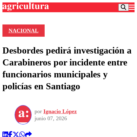
NACIONAL
Podcast
Desbordes pedirá investigación a
Frecuencias
Agricultura TV
Carabineros por incidente entre
Deportes
funcionarios municipales y
Entretención
Colo Colo
Noticias
policías en Santiago
Motor
Vida Social
Otros Deportes
Dato Practico
Publicaciones en medios
Seleccion Chilena
Economía
Opinión
Torneo Internacional
Internacional
por
Ignacio López
Programas
Torneo Nacional
Nacional
junio 07, 2026
Comercial
Universidad Católica
Política
Universidad de Chile
Sustentabilidad