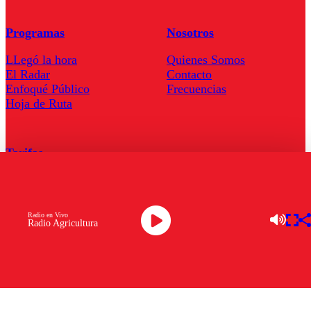
Programas
Nosotros
LLegó la hora
Quienes Somos
El Radar
Contacto
Enfoqué Público
Frecuencias
Hoja de Ruta
Tarifas
Comercial
Tarifas Servel Radio
Radio en Vivo
Radio Agricultura
Radio en Vivo
TV en Vivo
Descarga la APP