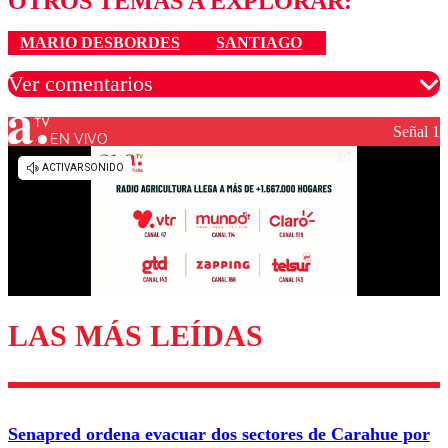
OTROS TEMAS A EXPLORAR:
MARIO DESBORDES
SANTIAGO
Ver comentarios
Señal 1
EN VIVO
Los comentarios son moderados para garantizar un
diálogo respetuoso.
Nombre
Correo
LAS MÁS LEÍDAS
Enviar comentario
Senapred ordena evacuar dos sectores de Carahue por