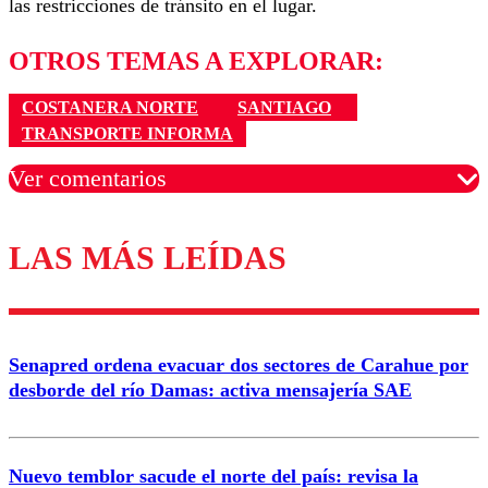
las restricciones de tránsito en el lugar.
OTROS TEMAS A EXPLORAR:
COSTANERA NORTE
SANTIAGO
TRANSPORTE INFORMA
Ver comentarios
LAS MÁS LEÍDAS
Los comentarios son moderados para garantizar un
diálogo respetuoso.
Nombre
Senapred ordena evacuar dos sectores de Carahue por
Correo
desborde del río Damas: activa mensajería SAE
Nuevo temblor sacude el norte del país: revisa la