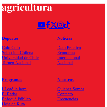
Deportes
Noticias
Colo Colo
Dato Practico
Seleccion Chilena
Economía
Universidad de Chile
Internacional
Torneo Nacional
Nacional
Programas
Nosotros
LLegó la hora
Quienes Somos
El Radar
Contacto
Enfoqué Público
Frecuencias
Hoja de Ruta