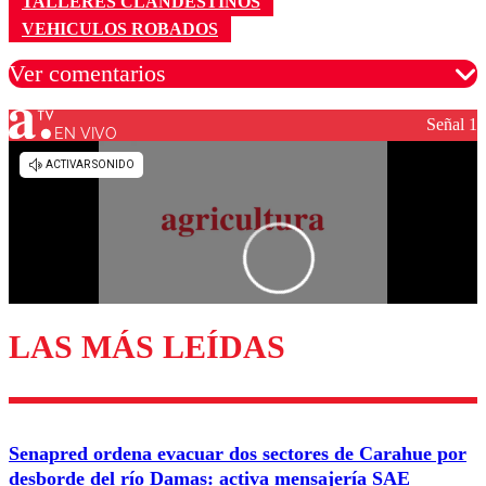
TALLERES CLANDESTINOS
VEHICULOS ROBADOS
Ver comentarios
Señal 1
EN VIVO
Los comentarios son moderados para garantizar un
diálogo respetuoso.
Nombre
Correo
LAS MÁS LEÍDAS
Enviar comentario
Senapred ordena evacuar dos sectores de Carahue por
desborde del río Damas: activa mensajería SAE