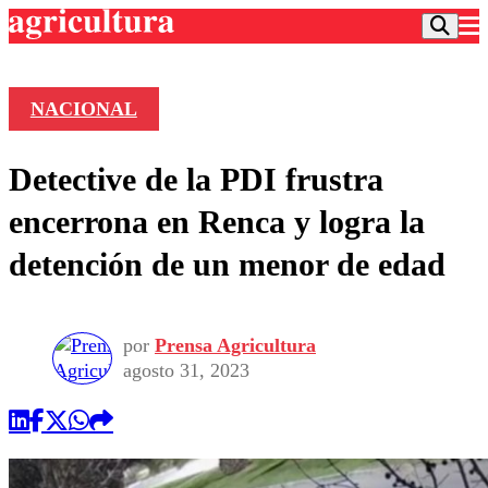
NACIONAL
Podcast
Detective de la PDI frustra
Frecuencias
Agricultura TV
encerrona en Renca y logra la
Deportes
detención de un menor de edad
Entretención
Colo Colo
Noticias
Motor
Vida Social
Otros Deportes
Dato Practico
por
Prensa Agricultura
Publicaciones en medios
Seleccion Chilena
Economía
agosto 31, 2023
Opinión
Torneo Internacional
Internacional
Programas
Torneo Nacional
Nacional
Comercial
Universidad Católica
Política
Universidad de Chile
Sustentabilidad