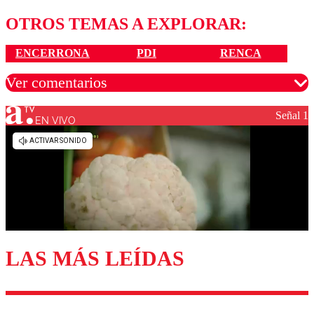
OTROS TEMAS A EXPLORAR:
ENCERRONA
PDI
RENCA
Ver comentarios
Señal 1
EN VIVO
Los comentarios son moderados para garantizar un
diálogo respetuoso.
Nombre
Correo
LAS MÁS LEÍDAS
Enviar comentario