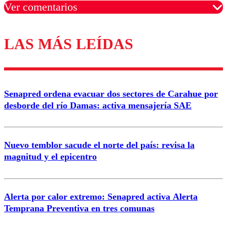
Ver comentarios
LAS MÁS LEÍDAS
Los comentarios son moderados para garantizar un
diálogo respetuoso.
Nombre
Senapred ordena evacuar dos sectores de Carahue por
Correo
desborde del río Damas: activa mensajería SAE
Nuevo temblor sacude el norte del país: revisa la
magnitud y el epicentro
Enviar comentario
Alerta por calor extremo: Senapred activa Alerta
Temprana Preventiva en tres comunas