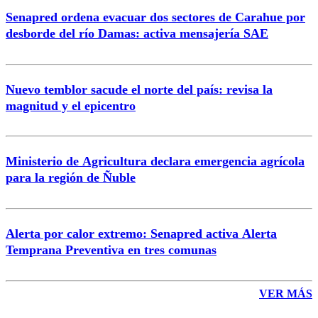
Senapred ordena evacuar dos sectores de Carahue por
Correo
desborde del río Damas: activa mensajería SAE
Nuevo temblor sacude el norte del país: revisa la
magnitud y el epicentro
Enviar comentario
Ministerio de Agricultura declara emergencia agrícola
para la región de Ñuble
Alerta por calor extremo: Senapred activa Alerta
Temprana Preventiva en tres comunas
VER MÁS