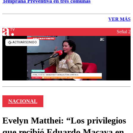
Temprana Preventiva en tres comunas
VER MÁS
Señal 2
NACIONAL
Evelyn Matthei: “Los privilegios
que recibió Eduardo Macaya en