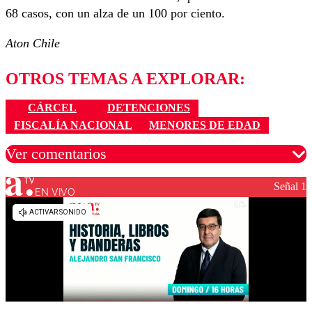
68 casos, con un alza de un 100 por ciento.
Aton Chile
OTROS TEMAS A EXPLORAR:
CÁRCEL
DETENCIONES
FISCALÍA NACIONAL
MENORES DE EDAD
Ver comentarios
Señal 1
EN VIVO
Los comentarios son moderados para garantizar un
diálogo respetuoso.
Nombre
Correo