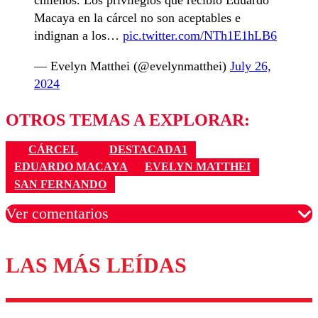
Macaya en la cárcel no son aceptables e
indignan a los…
pic.twitter.com/NTh1E1hLB6
— Evelyn Matthei (@evelynmatthei)
July 26,
2024
OTROS TEMAS A EXPLORAR:
CÁRCEL
DESTACADA1
EDUARDO MACAYA
EVELYN MATTHEI
SAN FERNANDO
Ver comentarios
LAS MÁS LEÍDAS
Los comentarios son moderados para garantizar un
diálogo respetuoso.
Nombre