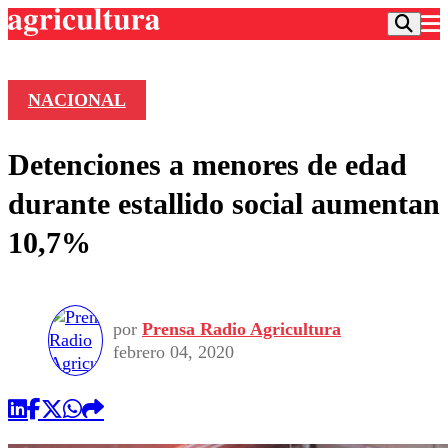
NACIONAL
Podcast
Detenciones a menores de edad
Frecuencias
Agricultura TV
durante estallido social aumentan
Deportes
10,7%
Entretención
Colo Colo
Noticias
Motor
Vida Social
Otros Deportes
Dato Practico
Publicaciones en medios
por
Prensa Radio Agricultura
Seleccion Chilena
Economía
Opinión
febrero 04, 2020
Torneo Internacional
Internacional
Programas
Torneo Nacional
Nacional
Comercial
Universidad Católica
Política
Universidad de Chile
Sustentabilidad