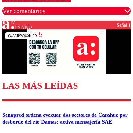
Ver comentarios
Señal 1
EN VIVO
Los comentarios son moderados para garantizar un
diálogo respetuoso.
Nombre
Correo
LAS MÁS LEÍDAS
Enviar comentario
Senapred ordena evacuar dos sectores de Carahue por
desborde del río Damas: activa mensajería SAE