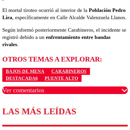
El mortal tiroteo ocurrió al interior de la
Población Pedro
Lira
, específicamente en Calle Alcalde Valenzuela Llanos.
Según informó posteriormente Carabineros, el incidente se
registró debido a un
enfrentamiento entre bandas
rivales
.
OTROS TEMAS A EXPLORAR:
BAJOS DE MENA
CARABINEROS
DESTACADA6
PUENTE ALTO
Ver comentarios
LAS MÁS LEÍDAS
Los comentarios son moderados para garantizar un
diálogo respetuoso.
Nombre