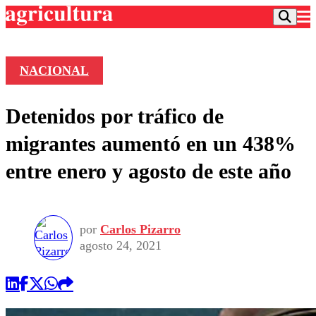
NACIONAL
Podcast
Detenidos por tráfico de
Frecuencias
Agricultura TV
migrantes aumentó en un 438%
Deportes
entre enero y agosto de este año
Entretención
Colo Colo
Noticias
Motor
Vida Social
Otros Deportes
Dato Practico
Publicaciones en medios
por
Carlos Pizarro
Seleccion Chilena
Economía
Opinión
agosto 24, 2021
Torneo Internacional
Internacional
Programas
Torneo Nacional
Nacional
Comercial
Universidad Católica
Política
Universidad de Chile
Sustentabilidad